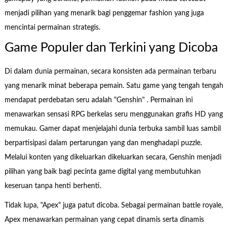
menjadi pilihan yang menarik bagi penggemar fashion yang juga
mencintai permainan strategis.
Game Populer dan Terkini yang Dicoba
Di dalam dunia permainan, secara konsisten ada permainan terbaru
yang menarik minat beberapa pemain. Satu game yang tengah tengah
mendapat perdebatan seru adalah "Genshin" . Permainan ini
menawarkan sensasi RPG berkelas seru menggunakan grafis HD yang
memukau. Gamer dapat menjelajahi dunia terbuka sambil luas sambil
berpartisipasi dalam pertarungan yang dan menghadapi puzzle.
Melalui konten yang dikeluarkan dikeluarkan secara, Genshin menjadi
pilihan yang baik bagi pecinta game digital yang membutuhkan
keseruan tanpa henti berhenti.
Tidak lupa, "Apex" juga patut dicoba. Sebagai permainan battle royale,
Apex menawarkan permainan yang cepat dinamis serta dinamis