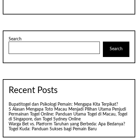
Search
Search
Recent Posts
Bupatitogel dan Psikologi Pemain: Mengapa Kita Terpikat?
5 Alasan Mengapa Toto Macau Menjadi Pilihan Utama Penjudi
Permainan Togel Online: Panduan Utama Togel di Macau, Togel
di Singapore, dan Togel Sydney Online
Warga Bet vs. Platform Taruhan yang Berbeda: Apa Bedanya?
Togel Kuda: Panduan Sukses bagi Pemain Baru