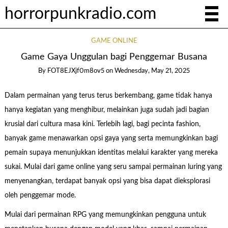
horrorpunkradio.com
GAME ONLINE
Game Gaya Unggulan bagi Penggemar Busana
By
FOT8EJXjf0m8ov5
on
Wednesday, May 21, 2025
Dalam permainan yang terus terus berkembang, game tidak hanya
hanya kegiatan yang menghibur, melainkan juga sudah jadi bagian
krusial dari cultura masa kini. Terlebih lagi, bagi pecinta fashion,
banyak game menawarkan opsi gaya yang serta memungkinkan bagi
pemain supaya menunjukkan identitas melalui karakter yang mereka
sukai. Mulai dari game online yang seru sampai permainan luring yang
menyenangkan, terdapat banyak opsi yang bisa dapat dieksplorasi
oleh penggemar mode.
Mulai dari permainan RPG yang memungkinkan pengguna untuk