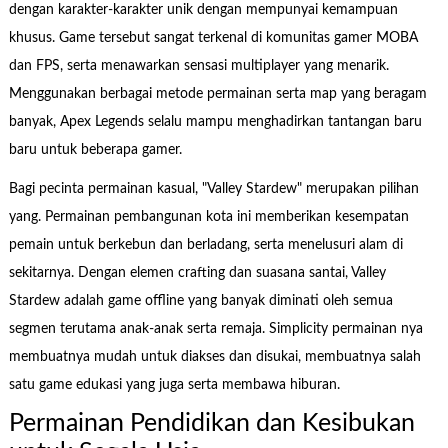
dengan karakter-karakter unik dengan mempunyai kemampuan
khusus. Game tersebut sangat terkenal di komunitas gamer MOBA
dan FPS, serta menawarkan sensasi multiplayer yang menarik.
Menggunakan berbagai metode permainan serta map yang beragam
banyak, Apex Legends selalu mampu menghadirkan tantangan baru
baru untuk beberapa gamer.
Bagi pecinta permainan kasual, "Valley Stardew" merupakan pilihan
yang. Permainan pembangunan kota ini memberikan kesempatan
pemain untuk berkebun dan berladang, serta menelusuri alam di
sekitarnya. Dengan elemen crafting dan suasana santai, Valley
Stardew adalah game offline yang banyak diminati oleh semua
segmen terutama anak-anak serta remaja. Simplicity permainan nya
membuatnya mudah untuk diakses dan disukai, membuatnya salah
satu game edukasi yang juga serta membawa hiburan.
Permainan Pendidikan dan Kesibukan