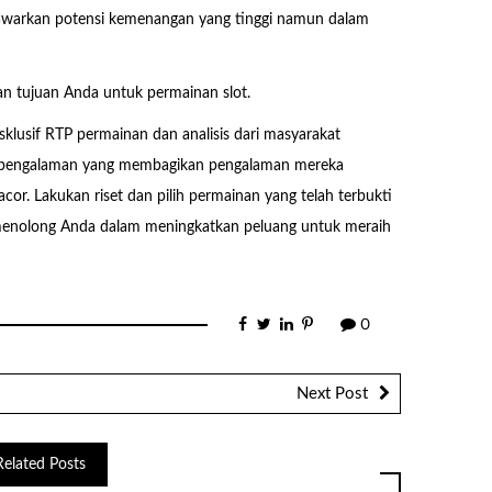
nawarkan potensi kemenangan yang tinggi namun dalam
an tujuan Anda untuk permainan slot.
ksklusif RTP permainan dan analisis dari masyarakat
berpengalaman yang membagikan pengalaman mereka
r. Lakukan riset dan pilih permainan yang telah terbukti
t menolong Anda dalam meningkatkan peluang untuk meraih
0
Next Post
Related Posts