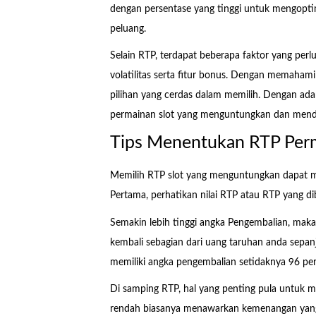
dengan persentase yang tinggi untuk mengopt
peluang.
Selain RTP, terdapat beberapa faktor yang perl
volatilitas serta fitur bonus. Dengan memaham
pilihan yang cerdas dalam memilih. Dengan ad
permainan slot yang menguntungkan dan mendap
Tips Menentukan RTP Per
Memilih RTP slot yang menguntungkan dapat me
Pertama, perhatikan nilai RTP atau RTP yang di
Semakin lebih tinggi angka Pengembalian, ma
kembali sebagian dari uang taruhan anda sepa
memiliki angka pengembalian setidaknya 96 p
Di samping RTP, hal yang penting pula untuk mem
rendah biasanya menawarkan kemenangan yang le