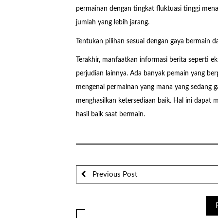
permainan dengan tingkat fluktuasi tinggi me
jumlah yang lebih jarang.
Tentukan pilihan sesuai dengan gaya bermain d
Terakhir, manfaatkan informasi berita seperti e
perjudian lainnya. Ada banyak pemain yang 
mengenai permainan yang mana yang sedang gaco
menghasilkan ketersediaan baik. Hal ini dapa
hasil baik saat bermain.
Previous Post