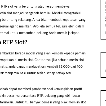
g RTP slot yang beruntung atau kerap membawa
in slot menjadi sangatlah bernilai. Melalui mengetahui
yang beruntung sekarang, Anda bisa membuat keputusan yang
sesuai agar dimainkan. Ayo kita semua telusuri lebih dalam
optimal untuk menambah peluang Anda meraih jackpot.
 RTP Slot?
gambarkan berapa modal yang akan kembali kepada pemain
tempatkan di mesin slot. Contohnya, jika sebuah mesin slot
matis, anda dapat mendapatkan kembali 95.000 dari 100
k menjamin hasil untuk setiap setiap setiap sesi
 sebab dapat memberi gambaran soal kemungkinan profit
akin besarnya persentase RTP, peluang yang lebih besar
aruhkan. Untuk itu, banyak pemain yang bijak memilih slot