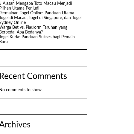
5 Alasan Mengapa Toto Macau Menjadi
Pilihan Utama Penjudi
Permainan Togel Online: Panduan Utama
Togel di Macau, Togel di Singapore, dan Togel
Sydney Online
Warga Bet vs. Platform Taruhan yang
Berbeda: Apa Bedanya?
Togel Kuda: Panduan Sukses bagi Pemain
Baru
Recent Comments
No comments to show.
Archives