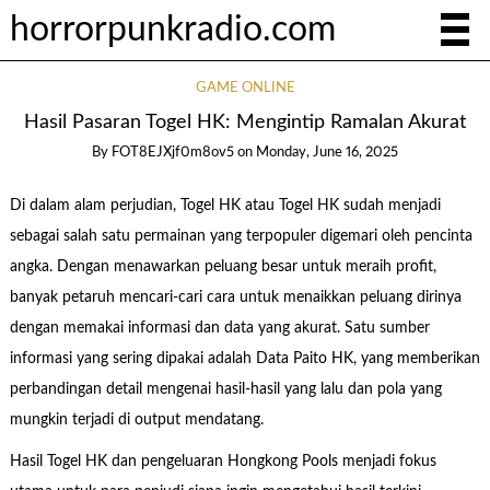
horrorpunkradio.com
GAME ONLINE
Hasil Pasaran Togel HK: Mengintip Ramalan Akurat
By
FOT8EJXjf0m8ov5
on
Monday, June 16, 2025
Di dalam alam perjudian, Togel HK atau Togel HK sudah menjadi
sebagai salah satu permainan yang terpopuler digemari oleh pencinta
angka. Dengan menawarkan peluang besar untuk meraih profit,
banyak petaruh mencari-cari cara untuk menaikkan peluang dirinya
dengan memakai informasi dan data yang akurat. Satu sumber
informasi yang sering dipakai adalah Data Paito HK, yang memberikan
perbandingan detail mengenai hasil-hasil yang lalu dan pola yang
mungkin terjadi di output mendatang.
Hasil Togel HK dan pengeluaran Hongkong Pools menjadi fokus