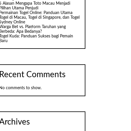
5 Alasan Mengapa Toto Macau Menjadi
Pilihan Utama Penjudi
Permainan Togel Online: Panduan Utama
Togel di Macau, Togel di Singapore, dan Togel
Sydney Online
Warga Bet vs. Platform Taruhan yang
Berbeda: Apa Bedanya?
Togel Kuda: Panduan Sukses bagi Pemain
Baru
Recent Comments
No comments to show.
Archives