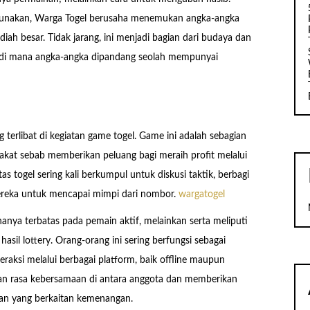
gunakan, Warga Togel berusaha menemukan angka-angka
ah besar. Tidak jarang, ini menjadi bagian dari budaya dan
s di mana angka-angka dipandang seolah mempunyai
 terlibat di kegiatan game togel. Game ini adalah sebagian
rakat sebab memberikan peluang bagi meraih profit melalui
as togel sering kali berkumpul untuk diskusi taktik, berbagi
reka untuk mencapai mimpi dari nombor.
wargatogel
anya terbatas pada pemain aktif, melainkan serta meliputi
asil lottery. Orang-orang ini sering berfungsi sebagai
aksi melalui berbagai platform, baik offline maupun
n rasa kebersamaan di antara anggota dan memberikan
an yang berkaitan kemenangan.