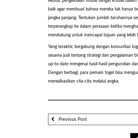
Kedua, pengelolaan modal sangat krusial dalam j
baik agar membuat bahwa mereka tak hanya ber
jangka panjang. Tentukan jumlah taruhannya se
terperangkap ke dalam perasaan ketika menghad
mendukung untuk mencapai tujuan yang lebih b
Yang terakhir, bergabung dengan komunitas to
sesama judi tentang strategi dan pengalaman b
up-to-date mengenai hasil-hasil pengundian dan
Dengan berbagi, para pemain togel bisa mengua
merealisasikan cita-cita melalui angka.
Previous Post