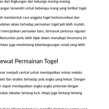
anan dari lingkungan dan keluarga masing-masing.
tangan tersendiri untuk beberapa orang yang terlibat togel.
udah membentuk cara anggota togel berkomunikasi dan
udahan akses terhadap permainan togel jadi lebih mudah,
ni menciptakan persoalan baru, termasuk perlunya regulasi
Komunitas perlu lebih bijak dalam menyikapi fenomena ini
ainkan juga menimbang keberlangsungan sosial yang lebih
 Lewat Permainan Togel
benar menjadi central untuk mendapatkan mimpi melalui
iset dan analisis terhadap pola angka yang keluar. Dengan
in dapat mendapatkan angka-angka potensial dengan
bukan sekadar tentang luck, tetapi juga tentang tentang