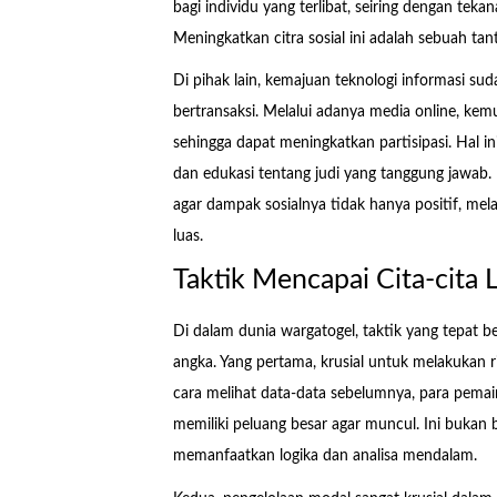
bagi individu yang terlibat, seiring dengan tek
Meningkatkan citra sosial ini adalah sebuah tan
Di pihak lain, kemajuan teknologi informasi s
bertransaksi. Melalui adanya media online, kem
sehingga dapat meningkatkan partisipasi. Hal i
dan edukasi tentang judi yang tanggung jawab. 
agar dampak sosialnya tidak hanya positif, mel
luas.
Taktik Mencapai Cita-cita
Di dalam dunia wargatogel, taktik yang tepat 
angka. Yang pertama, krusial untuk melakukan r
cara melihat data-data sebelumnya, para pema
memiliki peluang besar agar muncul. Ini bukan 
memanfaatkan logika dan analisa mendalam.