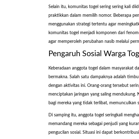
Selain itu, komunitas togel sering sering kali di
praktikkan dalam memilih nomor. Beberapa pe
menggunakan strategi tertentu agar meningka
komunitas togel menjadi komponen dari fenom
agar memperoleh perubahan nasib melalui per
Pengaruh Sosial Warga Tog
Keberadaan anggota togel dalam masyarakat da
bermakna. Salah satu dampaknya adalah timbuln
dengan aktivitas ini. Orang-orang tersebut seri
menciptakan jaringan yang saling mendukung. N
bagi mereka yang tidak terlibat, memunculkan s
Di samping itu, anggota togel seringkali mengha
memandang mereka sebagai penjudi yang kuran
pengucilan sosial. Situasi ini dapat berkontri