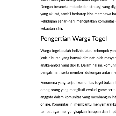
Dengan beraneka metode dan strategi yang di
yang akurat, sambil berharap bisa membawa hadi
kehidupan sehari-hari, menciptakan komunita
kekuatan sihir.
Pengertian Warga Togel
Warga togel adalah individu atau kelompok yang
jenis hiburan yang banyak diminati oleh masya
angka-angka yang dipilih. Dalam hal ini, komunit
pengalaman, serta memberi dukungan antar me
Fenomena yang terjadi komunitas togel bukan h
orang-orang yang mengikuti evolusi game serta h
anggota dalam komunitas yang membangun inter
online. Komunitas ini membantu menyemarakka
tempat agar mengungkapkan harapan dan impi