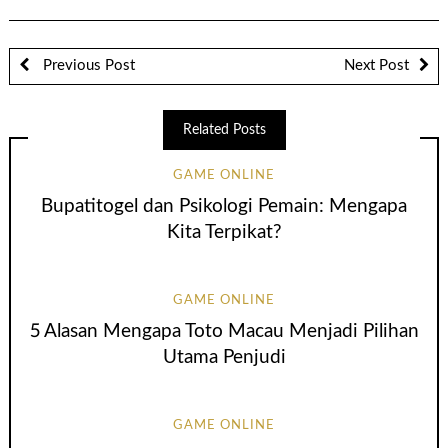
Previous Post
Next Post
Related Posts
GAME ONLINE
Bupatitogel dan Psikologi Pemain: Mengapa
Kita Terpikat?
GAME ONLINE
5 Alasan Mengapa Toto Macau Menjadi Pilihan
Utama Penjudi
GAME ONLINE