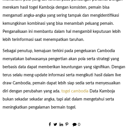
merekam hasil togel Kamboja dengan konsisten, pemain bisa
mengamati angka-angka yang sering tampak dan mengidentifikasi
kemungkinan kombinasi yang bisa menambah peluang pemain.
Penganalisaan ini membantu dalam hal mengambil keputusan lebih
lebih terinformasi saat menempatkan taruhan.
Sebagai penutup, kemajuan terkini pada pengeluaran Cambodia
menyatakan bahwasanya pengertian akan pola serta strategi yang
berbasis data dapat memberikan keuntungan yang signifikan. Dengan
terus selalu meng-update informasi serta mengikuti hasil dalam live
draw Cambodia, pemain dapat lebih siap sedia serta menyesuaikan
diri dengan perubahan yang ada.
togel cambodia
Data Kamboja
bukan sekadar sekadar angka, tapi alat dalam mengetahui serta
meningkatkan pengalaman bermain togel.
0