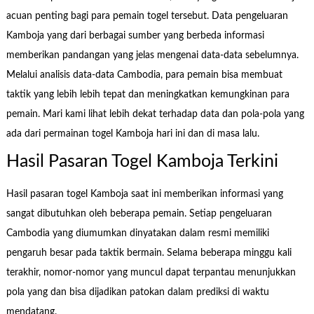
acuan penting bagi para pemain togel tersebut. Data pengeluaran
Kamboja yang dari berbagai sumber yang berbeda informasi
memberikan pandangan yang jelas mengenai data-data sebelumnya.
Melalui analisis data-data Cambodia, para pemain bisa membuat
taktik yang lebih lebih tepat dan meningkatkan kemungkinan para
pemain. Mari kami lihat lebih dekat terhadap data dan pola-pola yang
ada dari permainan togel Kamboja hari ini dan di masa lalu.
Hasil Pasaran Togel Kamboja Terkini
Hasil pasaran togel Kamboja saat ini memberikan informasi yang
sangat dibutuhkan oleh beberapa pemain. Setiap pengeluaran
Cambodia yang diumumkan dinyatakan dalam resmi memiliki
pengaruh besar pada taktik bermain. Selama beberapa minggu kali
terakhir, nomor-nomor yang muncul dapat terpantau menunjukkan
pola yang dan bisa dijadikan patokan dalam prediksi di waktu
mendatang.