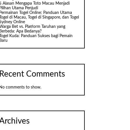
5 Alasan Mengapa Toto Macau Menjadi
Pilihan Utama Penjudi
Permainan Togel Online: Panduan Utama
Togel di Macau, Togel di Singapore, dan Togel
Sydney Online
Warga Bet vs. Platform Taruhan yang
Berbeda: Apa Bedanya?
Togel Kuda: Panduan Sukses bagi Pemain
Baru
Recent Comments
No comments to show.
Archives