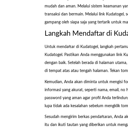
mudah dan aman. Melalui sistem keamanan yang
transaksi dan bermain. Melalui link Kudatogel, 
gampang oleh siapa saja yang tertarik untuk ma
Langkah Mendaftar di Kud
Untuk mendaftar di Kudatogel, langkah pertama
Kudatogel. Pastikan Anda menggunakan link Kud
dengan baik. Setelah berada di halaman utama, 
di tempat atas atau tengah halaman. Tekan tom
Kemudian, Anda akan diminta untuk mengisi fo
informasi yang akurat, seperti nama, email, n
password yang aman agar profil Anda terlindungi
lupa tidak ada kesalahan sebelum mengklik tomb
Sesudah mengirim berkas pendaftaran, Anda ak
itu dan ikuti tautan yang diberikan untuk menga