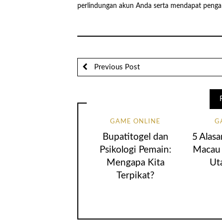
perlindungan akun Anda serta mendapat pengal
Previous Post
GAME ONLINE
G
Bupatitogel dan
5 Alas
Psikologi Pemain:
Macau 
Mengapa Kita
Ut
Terpikat?