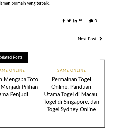
aman bermain yang terbaik.
0
Next Post
Related Posts
AME ONLINE
GAME ONLINE
an Mengapa Toto
Permainan Togel
Menjadi Pilihan
Online: Panduan
ama Penjudi
Utama Togel di Macau,
Togel di Singapore, dan
Togel Sydney Online