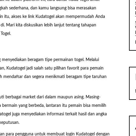
ngkah sederhana, dan kamu langsung bisa merasakan
in itu, akses ke link Kudatogel akan mempermudah Anda
di. Mari kita diskusikan lebih lanjut tentang tahapan
Togel.
 menyediakan beragam tipe permainan togel. Melalui
 Kudatogel jadi salah satu pilihan favorit para pemain
ah mendaftar dan segera menikmati beragam tipe taruhan
uti berbagai market dari dalam maupun asing. Masing-
a bermain yang berbeda, lantaran itu pemain bisa memilih
atogel juga menyediakan informasi terkait hasil dan angka
keputusan.
hkan para pengguna untuk membuat login Kudatogel dengan