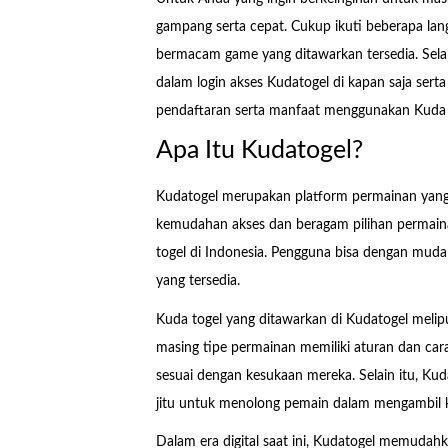
gampang serta cepat. Cukup ikuti beberapa la
bermacam game yang ditawarkan tersedia. Sela
dalam login akses Kudatogel di kapan saja serta 
pendaftaran serta manfaat menggunakan Kuda 
Apa Itu Kudatogel?
Kudatogel merupakan platform permainan yang
kemudahan akses dan beragam pilihan permainan,
togel di Indonesia. Pengguna bisa dengan mud
yang tersedia.
Kuda togel yang ditawarkan di Kudatogel melip
masing tipe permainan memiliki aturan dan car
sesuai dengan kesukaan mereka. Selain itu, Kud
jitu untuk menolong pemain dalam mengambil 
Dalam era digital saat ini, Kudatogel memuda