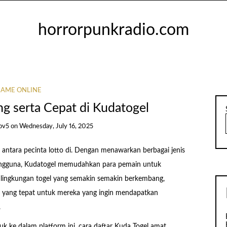
horrorpunkradio.com
AME ONLINE
g serta Cepat di Kudatogel
ov5
on
Wednesday, July 16, 2025
i antara pecinta lotto di. Dengan menawarkan berbagai jenis
ngguna, Kudatogel memudahkan para pemain untuk
 lingkungan togel yang semakin semakin berkembang,
at yang tepat untuk mereka yang ingin mendapatkan
.
k ke dalam platform ini, cara daftar Kuda Togel amat