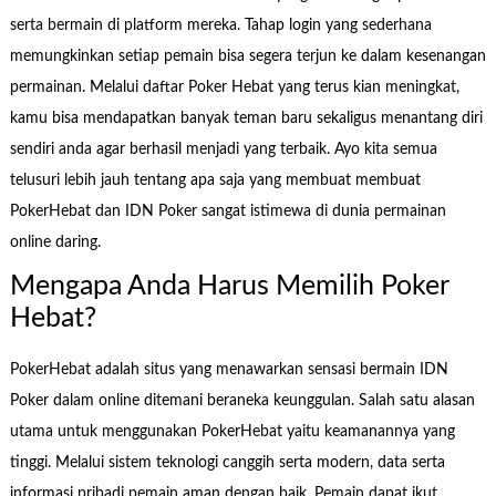
serta bermain di platform mereka. Tahap login yang sederhana
memungkinkan setiap pemain bisa segera terjun ke dalam kesenangan
permainan. Melalui daftar Poker Hebat yang terus kian meningkat,
kamu bisa mendapatkan banyak teman baru sekaligus menantang diri
sendiri anda agar berhasil menjadi yang terbaik. Ayo kita semua
telusuri lebih jauh tentang apa saja yang membuat membuat
PokerHebat dan IDN Poker sangat istimewa di dunia permainan
online daring.
Mengapa Anda Harus Memilih Poker
Hebat?
PokerHebat adalah situs yang menawarkan sensasi bermain IDN
Poker dalam online ditemani beraneka keunggulan. Salah satu alasan
utama untuk menggunakan PokerHebat yaitu keamanannya yang
tinggi. Melalui sistem teknologi canggih serta modern, data serta
informasi pribadi pemain aman dengan baik. Pemain dapat ikut