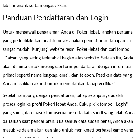
lebih menarik serta mengasyikkan.
Panduan Pendaftaran dan Login
Untuk mengawali pengalaman Anda di PokerHebat, langkah pertama
yang perlu dilakukan adalah melaksanakan pendaftaran. Tahapan ini
sangat mudah. Kunjungi website resmi PokerHebat dan cari tombol
"Daftar" yang sering terletak di bagian atas website. Setelah itu, Anda
akan diminta untuk melengkapi form pendaftaran dengan informasi
pribadi seperti nama lengkap, email, dan telepon. Pastikan data yang
Anda masukkan akurat untuk memudahkan tahap verifikasi.
Setelah rampung dengan pendaftaran, tahap selanjutnya adalah
proses login ke profil PokerHebat Anda. Cukup klik tombol "Login"
yang sama, dan masukkan username serta kata sandi yang telah Anda
daftarkan saat pendaftaran. Jika semua data sudah benar, Anda akan
masuk ke dalam akun dan siap untuk menikmati berbagai game yang