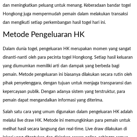
dan meningkatkan peluang untuk menang. Keberadaan bandar togel
Hongkong juga mempermudah pemain dalam melakukan transaksi
dan mengikuti setiap perkembangan hasil togel hari ini.
Metode Pengeluaran HK
Dalam dunia togel, pengeluaran HK merupakan momen yang sangat
dinanti-nanti oleh para pecinta togel Hongkong. Setiap hasil keluaran
yang diumumkan memiliki arti dan dampak yang berbeda bagi
pemain. Metode pengeluaran ini biasanya dilakukan secara rutin oleh
pihak penyelenggara, dengan tujuan untuk menjaga transparansi dan
kepercayaan publik. Dengan adanya sistem yang terstruktur, para
pemain dapat mengandalkan informasi yang diterima.
Salah satu cara yang umum digunakan dalam pengeluaran HK adalah
melalui live draw HK. Metode ini memungkinkan para pemain untuk
melihat hasil secara langsung dan real-time. Live draw dilakukan di