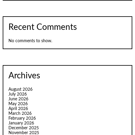
Recent Comments
No comments to show.
Archives
August 2026
July 2026
June 2026
May 2026
April 2026
March 2026
February 2026
January 2026
December 2025
November 2025