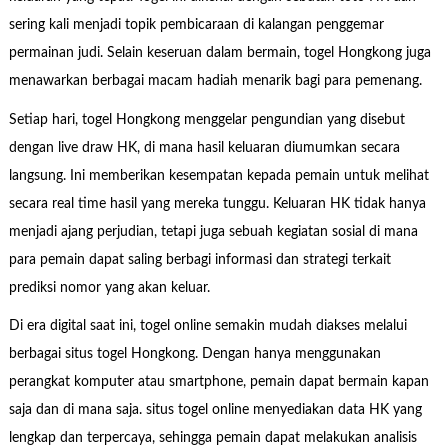
sering kali menjadi topik pembicaraan di kalangan penggemar
permainan judi. Selain keseruan dalam bermain, togel Hongkong juga
menawarkan berbagai macam hadiah menarik bagi para pemenang.
Setiap hari, togel Hongkong menggelar pengundian yang disebut
dengan live draw HK, di mana hasil keluaran diumumkan secara
langsung. Ini memberikan kesempatan kepada pemain untuk melihat
secara real time hasil yang mereka tunggu. Keluaran HK tidak hanya
menjadi ajang perjudian, tetapi juga sebuah kegiatan sosial di mana
para pemain dapat saling berbagi informasi dan strategi terkait
prediksi nomor yang akan keluar.
Di era digital saat ini, togel online semakin mudah diakses melalui
berbagai situs togel Hongkong. Dengan hanya menggunakan
perangkat komputer atau smartphone, pemain dapat bermain kapan
saja dan di mana saja. situs togel online menyediakan data HK yang
lengkap dan terpercaya, sehingga pemain dapat melakukan analisis