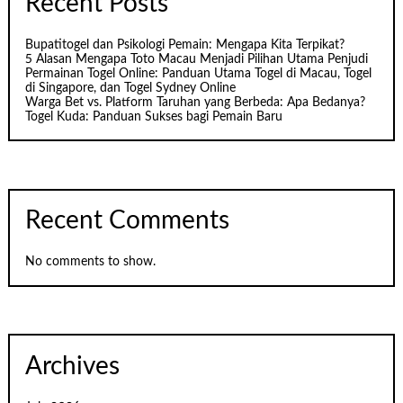
Recent Posts
Bupatitogel dan Psikologi Pemain: Mengapa Kita Terpikat?
5 Alasan Mengapa Toto Macau Menjadi Pilihan Utama Penjudi
Permainan Togel Online: Panduan Utama Togel di Macau, Togel
di Singapore, dan Togel Sydney Online
Warga Bet vs. Platform Taruhan yang Berbeda: Apa Bedanya?
Togel Kuda: Panduan Sukses bagi Pemain Baru
Recent Comments
No comments to show.
Archives