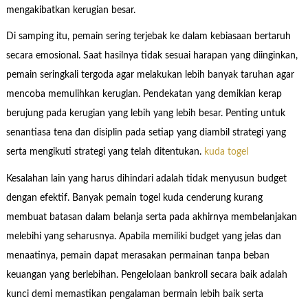
mengakibatkan kerugian besar.
Di samping itu, pemain sering terjebak ke dalam kebiasaan bertaruh
secara emosional. Saat hasilnya tidak sesuai harapan yang diinginkan,
pemain seringkali tergoda agar melakukan lebih banyak taruhan agar
mencoba memulihkan kerugian. Pendekatan yang demikian kerap
berujung pada kerugian yang lebih yang lebih besar. Penting untuk
senantiasa tena dan disiplin pada setiap yang diambil strategi yang
serta mengikuti strategi yang telah ditentukan.
kuda togel
Kesalahan lain yang harus dihindari adalah tidak menyusun budget
dengan efektif. Banyak pemain togel kuda cenderung kurang
membuat batasan dalam belanja serta pada akhirnya membelanjakan
melebihi yang seharusnya. Apabila memiliki budget yang jelas dan
menaatinya, pemain dapat merasakan permainan tanpa beban
keuangan yang berlebihan. Pengelolaan bankroll secara baik adalah
kunci demi memastikan pengalaman bermain lebih baik serta