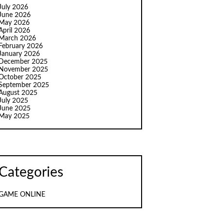
July 2026
June 2026
May 2026
April 2026
March 2026
February 2026
January 2026
December 2025
November 2025
October 2025
September 2025
August 2025
July 2025
June 2025
May 2025
Categories
GAME ONLINE