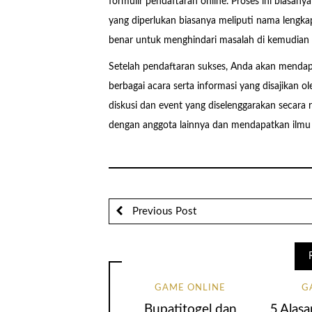
formulir pendaftaran online. Proses ini biasan
yang diperlukan biasanya meliputi nama lengkap
benar untuk menghindari masalah di kemudian h
Setelah pendaftaran sukses, Anda akan mendap
berbagai acara serta informasi yang disajikan
diskusi dan event yang diselenggarakan secara
dengan anggota lainnya dan mendapatkan ilmu 
Previous Post
GAME ONLINE
G
Bupatitogel dan
5 Alas