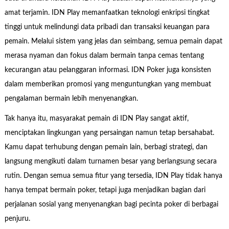
amat terjamin. IDN Play memanfaatkan teknologi enkripsi tingkat
tinggi untuk melindungi data pribadi dan transaksi keuangan para
pemain. Melalui sistem yang jelas dan seimbang, semua pemain dapat
merasa nyaman dan fokus dalam bermain tanpa cemas tentang
kecurangan atau pelanggaran informasi. IDN Poker juga konsisten
dalam memberikan promosi yang menguntungkan yang membuat
pengalaman bermain lebih menyenangkan.
Tak hanya itu, masyarakat pemain di IDN Play sangat aktif,
menciptakan lingkungan yang persaingan namun tetap bersahabat.
Kamu dapat terhubung dengan pemain lain, berbagi strategi, dan
langsung mengikuti dalam turnamen besar yang berlangsung secara
rutin. Dengan semua semua fitur yang tersedia, IDN Play tidak hanya
hanya tempat bermain poker, tetapi juga menjadikan bagian dari
perjalanan sosial yang menyenangkan bagi pecinta poker di berbagai
penjuru.