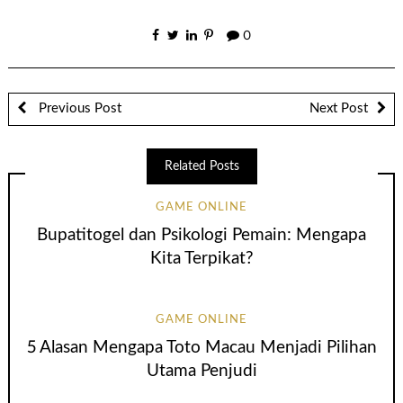
0
Previous Post
Next Post
Related Posts
GAME ONLINE
Bupatitogel dan Psikologi Pemain: Mengapa
Kita Terpikat?
GAME ONLINE
5 Alasan Mengapa Toto Macau Menjadi Pilihan
Utama Penjudi