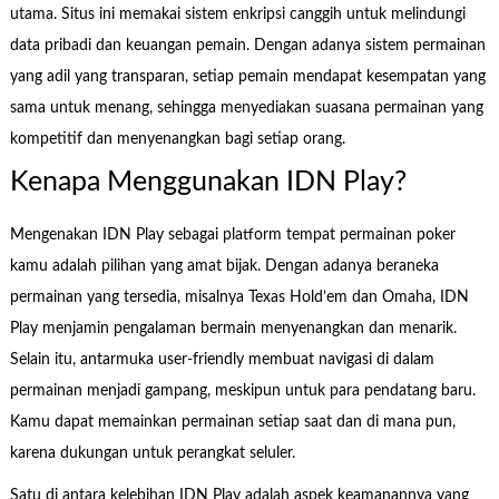
utama. Situs ini memakai sistem enkripsi canggih untuk melindungi
data pribadi dan keuangan pemain. Dengan adanya sistem permainan
yang adil yang transparan, setiap pemain mendapat kesempatan yang
sama untuk menang, sehingga menyediakan suasana permainan yang
kompetitif dan menyenangkan bagi setiap orang.
Kenapa Menggunakan IDN Play?
Mengenakan IDN Play sebagai platform tempat permainan poker
kamu adalah pilihan yang amat bijak. Dengan adanya beraneka
permainan yang tersedia, misalnya Texas Hold’em dan Omaha, IDN
Play menjamin pengalaman bermain menyenangkan dan menarik.
Selain itu, antarmuka user-friendly membuat navigasi di dalam
permainan menjadi gampang, meskipun untuk para pendatang baru.
Kamu dapat memainkan permainan setiap saat dan di mana pun,
karena dukungan untuk perangkat seluler.
Satu di antara kelebihan IDN Play adalah aspek keamanannya yang