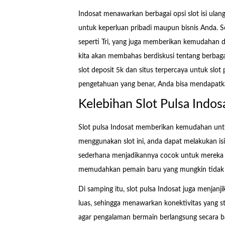
Indosat menawarkan berbagai opsi slot isi ulan
untuk keperluan pribadi maupun bisnis Anda. Sela
seperti Tri, yang juga memberikan kemudahan d
kita akan membahas berdiskusi tentang berbaga
slot deposit 5k dan situs terpercaya untuk sl
pengetahuan yang benar, Anda bisa mendapatkan
Kelebihan Slot Pulsa Indos
Slot pulsa Indosat memberikan kemudahan untu
menggunakan slot ini, anda dapat melakukan is
sederhana menjadikannya cocok untuk mereka y
memudahkan pemain baru yang mungkin tidak te
Di samping itu, slot pulsa Indosat juga menjanji
luas, sehingga menawarkan konektivitas yang st
agar pengalaman bermain berlangsung secara b