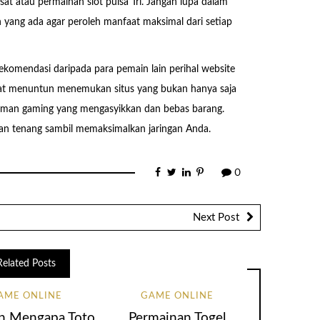
sat atau permainan slot pulsa Tri. Jangan lupa dalam
 yang ada agar peroleh manfaat maksimal dari setiap
rekomendasi daripada para pemain lain perihal website
pat menuntun menemukan situs yang bukan hanya saja
aman gaming yang mengasyikkan dan bebas barang.
an tenang sambil memaksimalkan jaringan Anda.
0
Next Post
Related Posts
AME ONLINE
GAME ONLINE
an Mengapa Toto
Permainan Togel