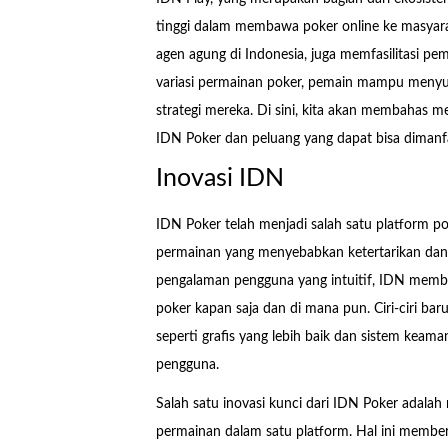
tinggi dalam membawa poker online ke masyaraka
agen agung di Indonesia, juga memfasilitasi pem
variasi permainan poker, pemain mampu menyus
strategi mereka. Di sini, kita akan membahas 
IDN Poker dan peluang yang dapat bisa dimanfa
Inovasi IDN
IDN Poker telah menjadi salah satu platform po
permainan yang menyebabkan ketertarikan dan 
pengalaman pengguna yang intuitif, IDN memb
poker kapan saja dan di mana pun. Ciri-ciri ba
seperti grafis yang lebih baik dan sistem keam
pengguna.
Salah satu inovasi kunci dari IDN Poker adala
permainan dalam satu platform. Hal ini membe