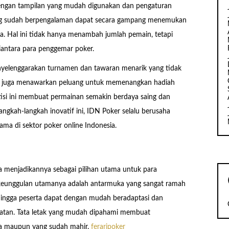
 Dengan tampilan yang mudah digunakan dan pengaturan
g sudah berpengalaman dapat secara gampang menemukan
. Hal ini tidak hanya menambah jumlah pemain, tetapi
iantara para penggemar poker.
enyelenggarakan turnamen dan tawaran menarik yang tidak
pi juga menawarkan peluang untuk memenangkan hadiah
isi ini membuat permainan semakin berdaya saing dan
ngkah-langkah inovatif ini, IDN Poker selalu berusaha
ama di sektor poker online Indonesia.
a menjadikannya sebagai pilihan utama untuk para
 keunggulan utamanya adalah antarmuka yang sangat ramah
sehingga peserta dapat dengan mudah beradaptasi dan
tan. Tata letak yang mudah dipahami membuat
ula maupun yang sudah mahir.
feraripoker