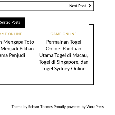
Next Post
Related Posts
AME ONLINE
GAME ONLINE
an Mengapa Toto
Permainan Togel
Menjadi Pilihan
Online: Panduan
ama Penjudi
Utama Togel di Macau,
Togel di Singapore, dan
Togel Sydney Online
Theme by
Scissor Themes
Proudly powered by
WordPress