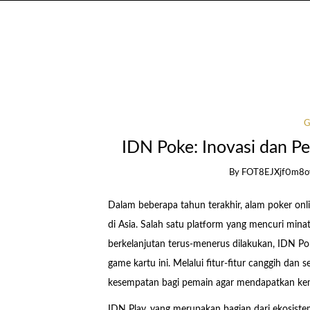
G
IDN Poke: Inovasi dan P
By
FOT8EJXjf0m8o
Dalam beberapa tahun terakhir, alam poker on
di Asia. Salah satu platform yang mencuri min
berkelanjutan terus-menerus dilakukan, IDN Po
game kartu ini. Melalui fitur-fitur canggih da
kesempatan bagi pemain agar mendapatkan ke
IDN Play, yang merupakan bagian dari ekosiste