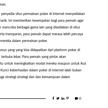
aman.
a penyedia situs permainan poker di internet menyediakan
arik. Ini memberikan kesempatan bagi para pemain agar
 mencoba berbagai game lain yang disediakan di situs
erta transparan, para pemain dapat merasa lebih percaya
n mereka dalam permainan poker.
us yang yang bisa didapatkan dari platform poker di
 terbuka lebar. Para pemain yang pintar akan
itu untuk meningkatkan modal mereka maupun untuk ikut
Kunci keberhasilan dalam poker di internet ialah bukan
uga strategi strategi dan dan kemampuan dalam
0