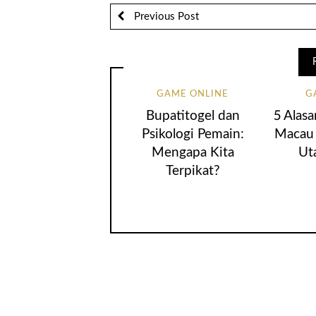
Previous Post
GAME ONLINE
G
Bupatitogel dan
5 Alas
Psikologi Pemain:
Macau 
Mengapa Kita
Ut
Terpikat?