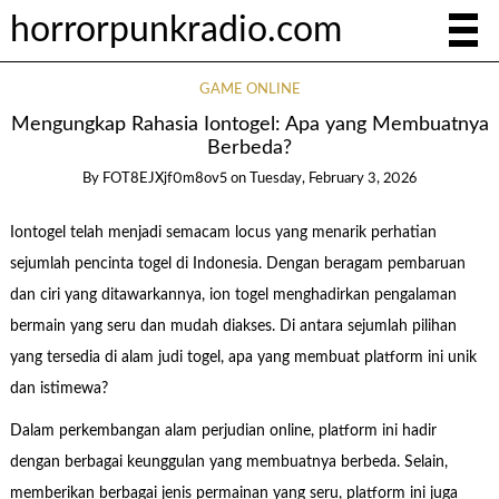
horrorpunkradio.com
GAME ONLINE
Mengungkap Rahasia Iontogel: Apa yang Membuatnya
Berbeda?
By
FOT8EJXjf0m8ov5
on
Tuesday, February 3, 2026
Iontogel telah menjadi semacam locus yang menarik perhatian
sejumlah pencinta togel di Indonesia. Dengan beragam pembaruan
dan ciri yang ditawarkannya, ion togel menghadirkan pengalaman
bermain yang seru dan mudah diakses. Di antara sejumlah pilihan
yang tersedia di alam judi togel, apa yang membuat platform ini unik
dan istimewa?
Dalam perkembangan alam perjudian online, platform ini hadir
dengan berbagai keunggulan yang membuatnya berbeda. Selain,
memberikan berbagai jenis permainan yang seru, platform ini juga