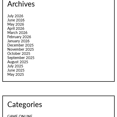
Archives
July 2026
June 2026
May 2026
April 2026
March 2026
February 2026
January 2026
December 2025
November 2025
October 2025
September 2025
August 2025
July 2025
June 2025
May 2025
Categories
GAME ONLINE