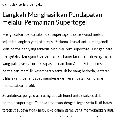
dan tidak terlalu banyak.
Langkah Menghasilkan Pendapatan
melalui Permainan Supertogel
Menghasilkan pendapatan dari supertogel bisa terwujud melalui
sejumlah langkah yang strategis. Pertama, krusial untuk mengenali
jenis permainan yang tersedia oleh platform supertogel. Dengan cara
mengetahui beragam tipe permainan, kamu bisa memilih yang mana
yang paling sesuai untuk kapasitas dan ilmu Anda. Setiap jenis
permainan memiliki kesempatan serta risiko yang berbeda, lantaran
pilihan yang benar dapat membesarkan kesempatan kamu agar
mendapatkan profit.
Selanjutnya, pengelolaan uang adalah kunci untuk sukses dalam
bermain supertogel. Tetapkan batasan dengan tegas serta ikuti batas
tersebut supaya tidak masuk ke dalam game yang menyebabkan rugi.