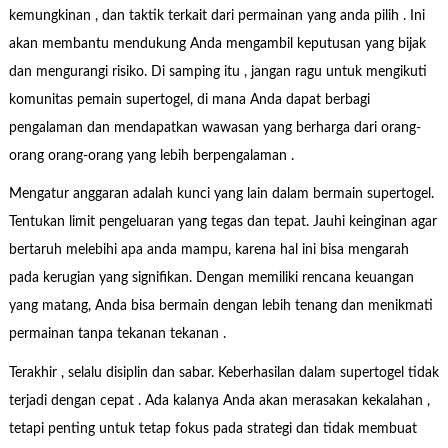
kemungkinan , dan taktik terkait dari permainan yang anda pilih . Ini
akan membantu mendukung Anda mengambil keputusan yang bijak
dan mengurangi risiko. Di samping itu , jangan ragu untuk mengikuti
komunitas pemain supertogel, di mana Anda dapat berbagi
pengalaman dan mendapatkan wawasan yang berharga dari orang-
orang orang-orang yang lebih berpengalaman .
Mengatur anggaran adalah kunci yang lain dalam bermain supertogel.
Tentukan limit pengeluaran yang tegas dan tepat. Jauhi keinginan agar
bertaruh melebihi apa anda mampu, karena hal ini bisa mengarah
pada kerugian yang signifikan. Dengan memiliki rencana keuangan
yang matang, Anda bisa bermain dengan lebih tenang dan menikmati
permainan tanpa tekanan tekanan .
Terakhir , selalu disiplin dan sabar. Keberhasilan dalam supertogel tidak
terjadi dengan cepat . Ada kalanya Anda akan merasakan kekalahan ,
tetapi penting untuk tetap fokus pada strategi dan tidak membuat