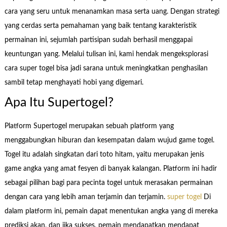
cara yang seru untuk menanamkan masa serta uang. Dengan strategi
yang cerdas serta pemahaman yang baik tentang karakteristik
permainan ini, sejumlah partisipan sudah berhasil menggapai
keuntungan yang. Melalui tulisan ini, kami hendak mengeksplorasi
cara super togel bisa jadi sarana untuk meningkatkan penghasilan
sambil tetap menghayati hobi yang digemari.
Apa Itu Supertogel?
Platform Supertogel merupakan sebuah platform yang
menggabungkan hiburan dan kesempatan dalam wujud game togel.
Togel itu adalah singkatan dari toto hitam, yaitu merupakan jenis
game angka yang amat fesyen di banyak kalangan. Platform ini hadir
sebagai pilihan bagi para pecinta togel untuk merasakan permainan
dengan cara yang lebih aman terjamin dan terjamin.
super togel
Di
dalam platform ini, pemain dapat menentukan angka yang di mereka
prediksi akan, dan jika sukses, pemain mendapatkan mendapat