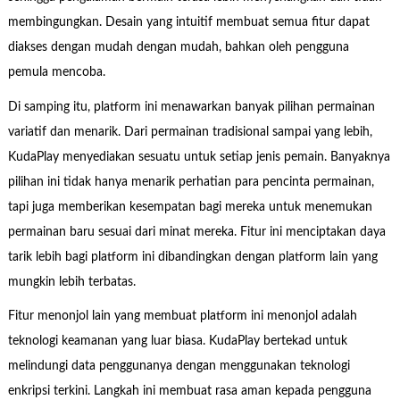
membingungkan. Desain yang intuitif membuat semua fitur dapat
diakses dengan mudah dengan mudah, bahkan oleh pengguna
pemula mencoba.
Di samping itu, platform ini menawarkan banyak pilihan permainan
variatif dan menarik. Dari permainan tradisional sampai yang lebih,
KudaPlay menyediakan sesuatu untuk setiap jenis pemain. Banyaknya
pilihan ini tidak hanya menarik perhatian para pencinta permainan,
tapi juga memberikan kesempatan bagi mereka untuk menemukan
permainan baru sesuai dari minat mereka. Fitur ini menciptakan daya
tarik lebih bagi platform ini dibandingkan dengan platform lain yang
mungkin lebih terbatas.
Fitur menonjol lain yang membuat platform ini menonjol adalah
teknologi keamanan yang luar biasa. KudaPlay bertekad untuk
melindungi data penggunanya dengan menggunakan teknologi
enkripsi terkini. Langkah ini membuat rasa aman kepada pengguna