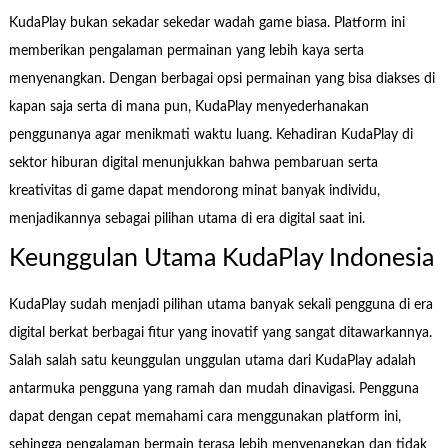
KudaPlay bukan sekadar sekedar wadah game biasa. Platform ini
memberikan pengalaman permainan yang lebih kaya serta
menyenangkan. Dengan berbagai opsi permainan yang bisa diakses di
kapan saja serta di mana pun, KudaPlay menyederhanakan
penggunanya agar menikmati waktu luang. Kehadiran KudaPlay di
sektor hiburan digital menunjukkan bahwa pembaruan serta
kreativitas di game dapat mendorong minat banyak individu,
menjadikannya sebagai pilihan utama di era digital saat ini.
Keunggulan Utama KudaPlay Indonesia
KudaPlay sudah menjadi pilihan utama banyak sekali pengguna di era
digital berkat berbagai fitur yang inovatif yang sangat ditawarkannya.
Salah salah satu keunggulan unggulan utama dari KudaPlay adalah
antarmuka pengguna yang ramah dan mudah dinavigasi. Pengguna
dapat dengan cepat memahami cara menggunakan platform ini,
sehingga pengalaman bermain terasa lebih menyenangkan dan tidak