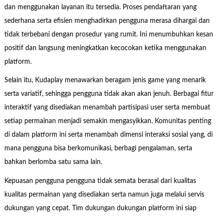
dan menggunakan layanan itu tersedia. Proses pendaftaran yang
sederhana serta efisien menghadirkan pengguna merasa dihargai dan
tidak terbebani dengan prosedur yang rumit. Ini menumbuhkan kesan
positif dan langsung meningkatkan kecocokan ketika menggunakan
platform.
Selain itu, Kudaplay menawarkan beragam jenis game yang menarik
serta variatif, sehingga pengguna tidak akan akan jenuh. Berbagai fitur
interaktif yang disediakan menambah partisipasi user serta membuat
setiap permainan menjadi semakin mengasyikkan. Komunitas penting
di dalam platform ini serta menambah dimensi interaksi sosial yang, di
mana pengguna bisa berkomunikasi, berbagi pengalaman, serta
bahkan berlomba satu sama lain.
Kepuasan pengguna pengguna tidak semata berasal dari kualitas
kualitas permainan yang disediakan serta namun juga melalui servis
dukungan yang cepat. Tim dukungan dukungan platform ini siap