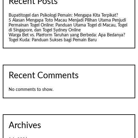
Recent Posts
Bupatitogel dan Psikologi Pemain: Mengapa Kita Terpikat?
5 Alasan Mengapa Toto Macau Menjadi Pilihan Utama Penjudi
Permainan Togel Online: Panduan Utama Togel di Macau, Togel
di Singapore, dan Togel Sydney Online
Warga Bet vs. Platform Taruhan yang Berbeda: Apa Bedanya?
Togel Kuda: Panduan Sukses bagi Pemain Baru
Recent Comments
No comments to show.
Archives