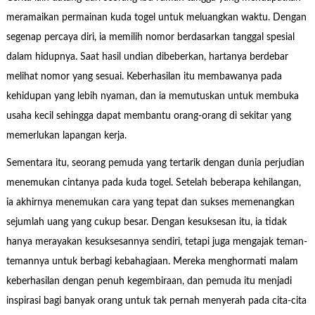
meramaikan permainan kuda togel untuk meluangkan waktu. Dengan
segenap percaya diri, ia memilih nomor berdasarkan tanggal spesial
dalam hidupnya. Saat hasil undian dibeberkan, hartanya berdebar
melihat nomor yang sesuai. Keberhasilan itu membawanya pada
kehidupan yang lebih nyaman, dan ia memutuskan untuk membuka
usaha kecil sehingga dapat membantu orang-orang di sekitar yang
memerlukan lapangan kerja.
Sementara itu, seorang pemuda yang tertarik dengan dunia perjudian
menemukan cintanya pada kuda togel. Setelah beberapa kehilangan,
ia akhirnya menemukan cara yang tepat dan sukses memenangkan
sejumlah uang yang cukup besar. Dengan kesuksesan itu, ia tidak
hanya merayakan kesuksesannya sendiri, tetapi juga mengajak teman-
temannya untuk berbagi kebahagiaan. Mereka menghormati malam
keberhasilan dengan penuh kegembiraan, dan pemuda itu menjadi
inspirasi bagi banyak orang untuk tak pernah menyerah pada cita-cita