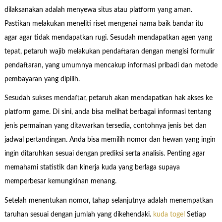
dilaksanakan adalah menyewa situs atau platform yang aman.
Pastikan melakukan meneliti riset mengenai nama baik bandar itu
agar agar tidak mendapatkan rugi. Sesudah mendapatkan agen yang
tepat, petaruh wajib melakukan pendaftaran dengan mengisi formulir
pendaftaran, yang umumnya mencakup informasi pribadi dan metode
pembayaran yang dipilih.
Sesudah sukses mendaftar, petaruh akan mendapatkan hak akses ke
platform game. Di sini, anda bisa melihat berbagai informasi tentang
jenis permainan yang ditawarkan tersedia, contohnya jenis bet dan
jadwal pertandingan. Anda bisa memilih nomor dan hewan yang ingin
ingin ditaruhkan sesuai dengan prediksi serta analisis. Penting agar
memahami statistik dan kinerja kuda yang berlaga supaya
memperbesar kemungkinan menang.
Setelah menentukan nomor, tahap selanjutnya adalah menempatkan
taruhan sesuai dengan jumlah yang dikehendaki.
kuda togel
Setiap