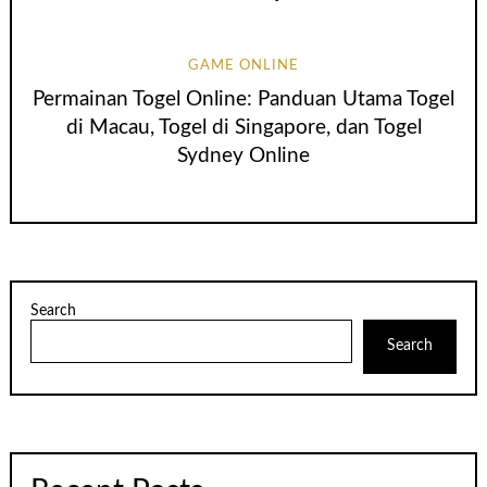
GAME ONLINE
Permainan Togel Online: Panduan Utama Togel
di Macau, Togel di Singapore, dan Togel
Sydney Online
Search
Search