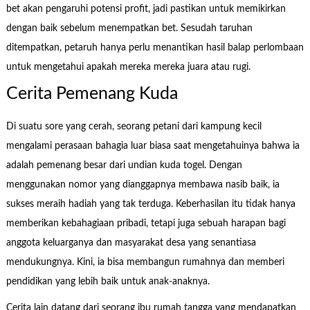
bet akan pengaruhi potensi profit, jadi pastikan untuk memikirkan
dengan baik sebelum menempatkan bet. Sesudah taruhan
ditempatkan, petaruh hanya perlu menantikan hasil balap perlombaan
untuk mengetahui apakah mereka mereka juara atau rugi.
Cerita Pemenang Kuda
Di suatu sore yang cerah, seorang petani dari kampung kecil
mengalami perasaan bahagia luar biasa saat mengetahuinya bahwa ia
adalah pemenang besar dari undian kuda togel. Dengan
menggunakan nomor yang dianggapnya membawa nasib baik, ia
sukses meraih hadiah yang tak terduga. Keberhasilan itu tidak hanya
memberikan kebahagiaan pribadi, tetapi juga sebuah harapan bagi
anggota keluarganya dan masyarakat desa yang senantiasa
mendukungnya. Kini, ia bisa membangun rumahnya dan memberi
pendidikan yang lebih baik untuk anak-anaknya.
Cerita lain datang dari seorang ibu rumah tangga yang mendapatkan