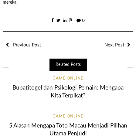
mereka.
0
Previous Post
Next Post
Related Posts
GAME ONLINE
Bupatitogel dan Psikologi Pemain: Mengapa
Kita Terpikat?
GAME ONLINE
5 Alasan Mengapa Toto Macau Menjadi Pilihan
Utama Penjudi