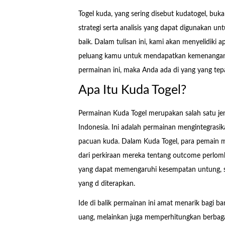
Togel kuda, yang sering disebut kudatogel, buk
strategi serta analisis yang dapat digunakan
baik. Dalam tulisan ini, kami akan menyelidiki 
peluang kamu untuk mendapatkan kemenangan.
permainan ini, maka Anda ada di yang yang tep
Apa Itu Kuda Togel?
Permainan Kuda Togel merupakan salah satu jen
Indonesia. Ini adalah permainan mengintegrasika
pacuan kuda. Dalam Kuda Togel, para pemain m
dari perkiraan mereka tentang outcome perlo
yang dapat memengaruhi kesempatan untung, sep
yang d diterapkan.
Ide di balik permainan ini amat menarik bagi b
uang, melainkan juga memperhitungkan berbag