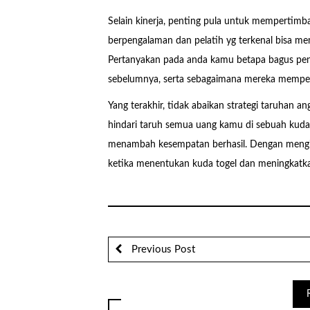
Selain kinerja, penting pula untuk mempertimb
berpengalaman dan pelatih yg terkenal bisa me
Pertanyakan pada anda kamu betapa bagus pen
sebelumnya, serta sebagaimana mereka memper
Yang terakhir, tidak abaikan strategi taruhan an
hindari taruh semua uang kamu di sebuah kud
menambah kesempatan berhasil. Dengan mengikut
ketika menentukan kuda togel dan meningkat
Previous Post