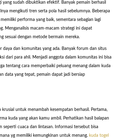
i yang sudah dibuktikan efektif. Banyak pemain berhasil
nya mengikuti tren serta pola hasil sebelumnya. Beberapa
memiliki performa yang baik, sementara sebagian lagi
og. Menganalisis macam-macam strategi ini dapat
ng sesuai dengan metode bermain mereka.
er daya dan komunitas yang ada. Banyak forum dan situs
i dari para ahli. Menjadi anggota dalam komunitas ini bisa
ga tentang cara memperbaiki peluang menang dalam kuda
an data yang tepat, pemain dapat jadi bersiap
h krusial untuk menambah kesempatan berhasil. Pertama,
rma kuda yang akan kamu ambil. Perhatikan hasil balapan
 seperti cuaca dan lintasan. Informasi tersebut bisa
 mana yg memiliki kemungkinan untuk menang.
kuda togel