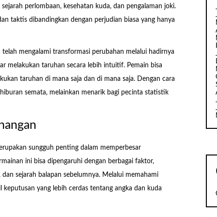
s sejarah perlombaan, kesehatan kuda, dan pengalaman joki.
dan taktis dibandingkan dengan perjudian biasa yang hanya
ga telah mengalami transformasi perubahan melalui hadirnya
 melakukan taruhan secara lebih intuitif. Pemain bisa
akukan taruhan di mana saja dan di mana saja. Dengan cara
 hiburan semata, melainkan menarik bagi pecinta statistik
nangan
 merupakan sungguh penting dalam memperbesar
rmainan ini bisa dipengaruhi dengan berbagai faktor,
ca, dan sejarah balapan sebelumnya. Melalui memahami
l keputusan yang lebih cerdas tentang angka dan kuda