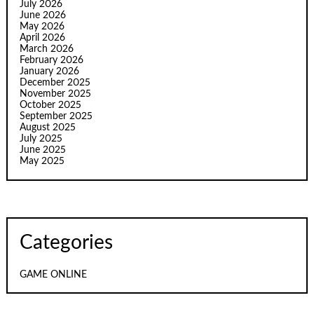
July 2026
June 2026
May 2026
April 2026
March 2026
February 2026
January 2026
December 2025
November 2025
October 2025
September 2025
August 2025
July 2025
June 2025
May 2025
Categories
GAME ONLINE