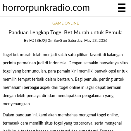
horrorpunkradio.com
GAME ONLINE
Panduan Lengkap Togel Bet Murah untuk Pemula
By
FOT8EJXjf0m8ov5
on
Saturday, May 23, 2026
Togel bet murah telah menjadi salah satu pilihan favorit di kalangan
pecinta permainan judi di Indonesia. Dengan semakin banyaknya situs
togel yang bermunculan, para pemain kini memiliki banyak opsi untuk
memilih tempat terbaik dalam bertaruh. Bagi pemula, penting untuk
memahami berbagai aspek dari togel online ini agar dapat bermain
dengan lebih percaya diri dan mendapatkan pengalaman yang
menyenangkan.
Dalam panduan ini, kami akan membahas mengenai togel online,
termasuk cara memilih situs togel yang terpercaya, serta mengenal