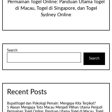
Permainan Togel Online: Panduan Utama Togel
di Macau, Togel di Singapore, dan Togel
Sydney Online
Search
Search
Recent Posts
Bupatitogel dan Psikologi Pemain: Mengapa Kita Terpikat?
5 Alasan Mengapa Toto Macau Menjadi Pilihan Utama Penjudi
Permainan Togel Online: Panduan Utama Togel di Macau, Togel