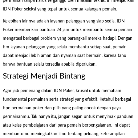
permainan tanpa harus terganggu oleh masalah teknis. Ini menjadikan
IDN Poker seleksi yang tepat untuk semua kalangan pemain.
Kelebihan lainnya adalah layanan pelanggan yang siap sedia. IDN
Poker memberikan bantuan 24 jam untuk membantu semua pemain
mengatasi berbagai problem yang barangkali mereka hadapi. Dengan
tim layanan pelanggan yang selalu membantu setiap saat, pemain
dapat menjadi lebih aman dan nyaman saat bermain, karena tahu
bahwa bantuan selalu tersedia apabila diperlukan.
Strategi Menjadi Bintang
Agar jadi pemenang dalam IDN Poker, krusial untuk memahami
fundamental permainan serta strategi yang efektif. Ketahui berbagai
tipe permainan poker dan pilih yang paling cocok dengan gaya
permainanmu. Tak hanya itu, jangan segan untuk menyimak panduan
atau kelas pembelajaran dari para pemain berpengalaman. Ini dapat
membantumu meningkatkan ilmu tentang peluang, keterampilan