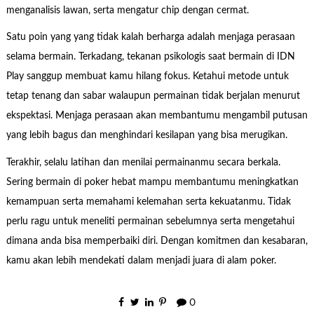
menganalisis lawan, serta mengatur chip dengan cermat.
Satu poin yang yang tidak kalah berharga adalah menjaga perasaan
selama bermain. Terkadang, tekanan psikologis saat bermain di IDN
Play sanggup membuat kamu hilang fokus. Ketahui metode untuk
tetap tenang dan sabar walaupun permainan tidak berjalan menurut
ekspektasi. Menjaga perasaan akan membantumu mengambil putusan
yang lebih bagus dan menghindari kesilapan yang bisa merugikan.
Terakhir, selalu latihan dan menilai permainanmu secara berkala.
Sering bermain di poker hebat mampu membantumu meningkatkan
kemampuan serta memahami kelemahan serta kekuatanmu. Tidak
perlu ragu untuk meneliti permainan sebelumnya serta mengetahui
dimana anda bisa memperbaiki diri. Dengan komitmen dan kesabaran,
kamu akan lebih mendekati dalam menjadi juara di alam poker.
0