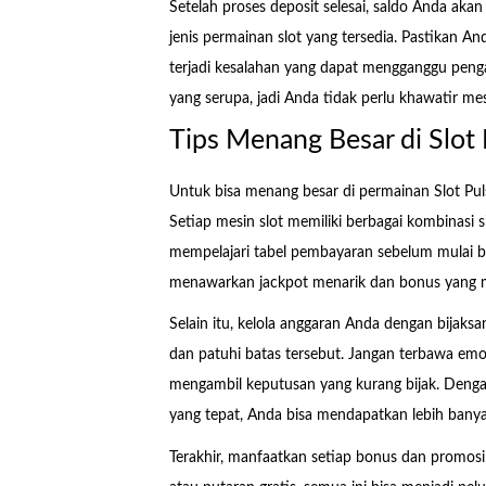
Setelah proses deposit selesai, saldo Anda akan
jenis permainan slot yang tersedia. Pastikan A
terjadi kesalahan yang dapat mengganggu penga
yang serupa, jadi Anda tidak perlu khawatir 
Tips Menang Besar di Slot 
Untuk bisa menang besar di permainan Slot Pul
Setiap mesin slot memiliki berbagai kombinasi
mempelajari tabel pembayaran sebelum mulai berm
menawarkan jackpot menarik dan bonus yang
Selain itu, kelola anggaran Anda dengan bijak
dan patuhi batas tersebut. Jangan terbawa emo
mengambil keputusan yang kurang bijak. Dengan
yang tepat, Anda bisa mendapatkan lebih ban
Terakhir, manfaatkan setiap bonus dan promosi 