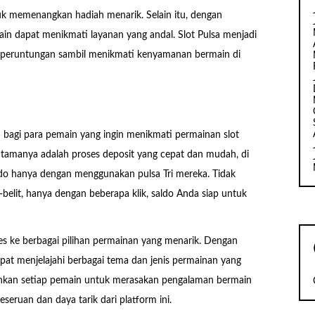
uk memenangkan hadiah menarik. Selain itu, dengan
ain dapat menikmati layanan yang andal. Slot Pulsa menjadi
a peruntungan sambil menikmati kenyamanan bermain di
 bagi para pemain yang ingin menikmati permainan slot
 utamanya adalah proses deposit yang cepat dan mudah, di
do hanya dengan menggunakan pulsa Tri mereka. Tidak
t-belit, hanya dengan beberapa klik, saldo Anda siap untuk
ses ke berbagai pilihan permainan yang menarik. Dengan
apat menjelajahi berbagai tema dan jenis permainan yang
inkan setiap pemain untuk merasakan pengalaman bermain
seruan dan daya tarik dari platform ini.