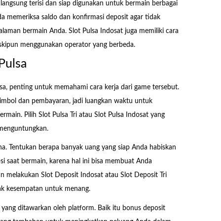
 langsung terisi dan siap digunakan untuk bermain berbagai
nda memeriksa saldo dan konfirmasi deposit agar tidak
laman bermain Anda. Slot Pulsa Indosat juga memiliki cara
meskipun menggunakan operator yang berbeda.
Pulsa
sa, penting untuk memahami cara kerja dari game tersebut.
 simbol dan pembayaran, jadi luangkan waktu untuk
ain. Pilih Slot Pulsa Tri atau Slot Pulsa Indosat yang
 menguntungkan.
sana. Tentukan berapa banyak uang yang siap Anda habiskan
si saat bermain, karena hal ini bisa membuat Anda
 melakukan Slot Deposit Indosat atau Slot Deposit Tri
yak kesempatan untuk menang.
yang ditawarkan oleh platform. Baik itu bonus deposit