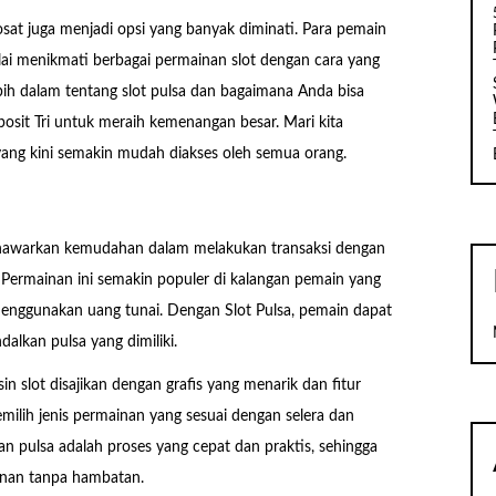
ndosat juga menjadi opsi yang banyak diminati. Para pemain
i menikmati berbagai permainan slot dengan cara yang
ebih dalam tentang slot pulsa dan bagaimana Anda bisa
osit Tri untuk meraih kemenangan besar. Mari kita
a yang kini semakin mudah diakses oleh semua orang.
menawarkan kemudahan dalam melakukan transaksi dengan
Permainan ini semakin populer di kalangan pemain yang
menggunakan uang tunai. Dengan Slot Pulsa, pemain dapat
lkan pulsa yang dimiliki.
in slot disajikan dengan grafis yang menarik dan fitur
lih jenis permainan yang sesuai dengan selera dan
 pulsa adalah proses yang cepat dan praktis, sehingga
inan tanpa hambatan.