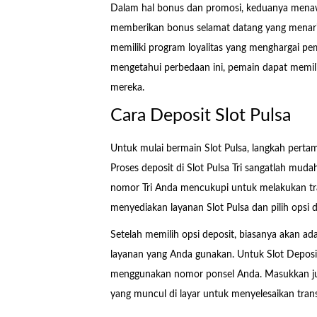
Dalam hal bonus dan promosi, keduanya menawar
memberikan bonus selamat datang yang menarik
memiliki program loyalitas yang menghargai pe
mengetahui perbedaan ini, pemain dapat memili
mereka.
Cara Deposit Slot Pulsa
Untuk mulai bermain Slot Pulsa, langkah perta
Proses deposit di Slot Pulsa Tri sangatlah mu
nomor Tri Anda mencukupi untuk melakukan trans
menyediakan layanan Slot Pulsa dan pilih opsi d
Setelah memilih opsi deposit, biasanya akan ad
layanan yang Anda gunakan. Untuk Slot Deposit
menggunakan nomor ponsel Anda. Masukkan juml
yang muncul di layar untuk menyelesaikan trans