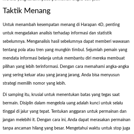
Taktik Menang
Untuk menambah kesempatan menang di Harapan 4D, penting
untuk mengadakan analisis terhadap informasi dan statistik
sebelumnya. Menganalisis hasil sebelumnya dapat memberi wawasan
tentang pola atau tren yang mungkin timbul. Sejumlah pemain yang
mendata informasi belanja untuk membantu diri mereka membuat
pilihan yang lebih terinformasi. Dengan cara memahami angka-angka
yang sering keluar atau yang jarang jarang, Anda bisa menyusun
strategi memilih nomor yang lebih.
Di samping itu, krusial untuk menentukan batas yang tegas saat
bermain. Disiplin dalam mengelola uang adalah kunci untuk selalu
tinggal di jalur yang tepat. Tentukan anggaran untuk permainan dan
jangan melebihi it. Dengan cara ini, Anda dapat merasakan permainan
tanpa ancaman hilang yang besar. Mengetahui waktu untuk stop juga