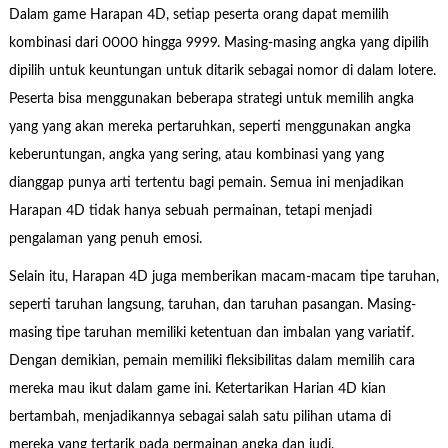
Dalam game Harapan 4D, setiap peserta orang dapat memilih
kombinasi dari 0000 hingga 9999. Masing-masing angka yang dipilih
dipilih untuk keuntungan untuk ditarik sebagai nomor di dalam lotere.
Peserta bisa menggunakan beberapa strategi untuk memilih angka
yang yang akan mereka pertaruhkan, seperti menggunakan angka
keberuntungan, angka yang sering, atau kombinasi yang yang
dianggap punya arti tertentu bagi pemain. Semua ini menjadikan
Harapan 4D tidak hanya sebuah permainan, tetapi menjadi
pengalaman yang penuh emosi.
Selain itu, Harapan 4D juga memberikan macam-macam tipe taruhan,
seperti taruhan langsung, taruhan, dan taruhan pasangan. Masing-
masing tipe taruhan memiliki ketentuan dan imbalan yang variatif.
Dengan demikian, pemain memiliki fleksibilitas dalam memilih cara
mereka mau ikut dalam game ini. Ketertarikan Harian 4D kian
bertambah, menjadikannya sebagai salah satu pilihan utama di
mereka yang tertarik pada permainan angka dan judi.