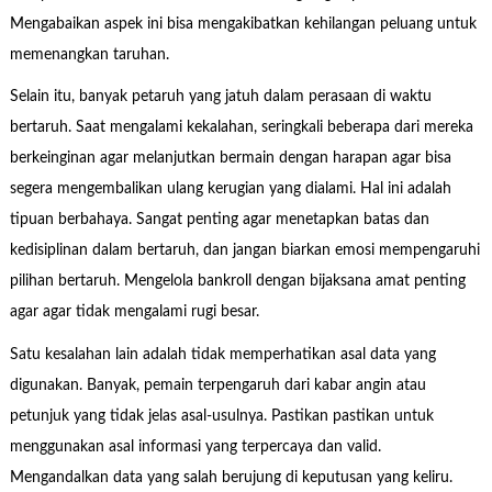
Mengabaikan aspek ini bisa mengakibatkan kehilangan peluang untuk
memenangkan taruhan.
Selain itu, banyak petaruh yang jatuh dalam perasaan di waktu
bertaruh. Saat mengalami kekalahan, seringkali beberapa dari mereka
berkeinginan agar melanjutkan bermain dengan harapan agar bisa
segera mengembalikan ulang kerugian yang dialami. Hal ini adalah
tipuan berbahaya. Sangat penting agar menetapkan batas dan
kedisiplinan dalam bertaruh, dan jangan biarkan emosi mempengaruhi
pilihan bertaruh. Mengelola bankroll dengan bijaksana amat penting
agar agar tidak mengalami rugi besar.
Satu kesalahan lain adalah tidak memperhatikan asal data yang
digunakan. Banyak, pemain terpengaruh dari kabar angin atau
petunjuk yang tidak jelas asal-usulnya. Pastikan pastikan untuk
menggunakan asal informasi yang terpercaya dan valid.
Mengandalkan data yang salah berujung di keputusan yang keliru.