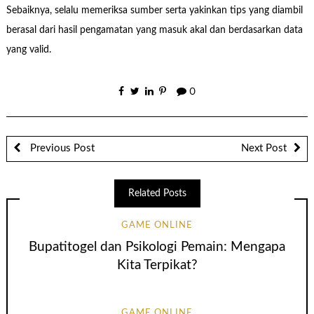
Sebaiknya, selalu memeriksa sumber serta yakinkan tips yang diambil
berasal dari hasil pengamatan yang masuk akal dan berdasarkan data
yang valid.
0
Previous Post
Next Post
Related Posts
GAME ONLINE
Bupatitogel dan Psikologi Pemain: Mengapa
Kita Terpikat?
GAME ONLINE