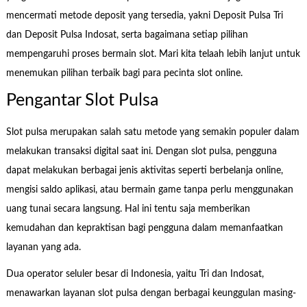
mencermati metode deposit yang tersedia, yakni Deposit Pulsa Tri
dan Deposit Pulsa Indosat, serta bagaimana setiap pilihan
mempengaruhi proses bermain slot. Mari kita telaah lebih lanjut untuk
menemukan pilihan terbaik bagi para pecinta slot online.
Pengantar Slot Pulsa
Slot pulsa merupakan salah satu metode yang semakin populer dalam
melakukan transaksi digital saat ini. Dengan slot pulsa, pengguna
dapat melakukan berbagai jenis aktivitas seperti berbelanja online,
mengisi saldo aplikasi, atau bermain game tanpa perlu menggunakan
uang tunai secara langsung. Hal ini tentu saja memberikan
kemudahan dan kepraktisan bagi pengguna dalam memanfaatkan
layanan yang ada.
Dua operator seluler besar di Indonesia, yaitu Tri dan Indosat,
menawarkan layanan slot pulsa dengan berbagai keunggulan masing-