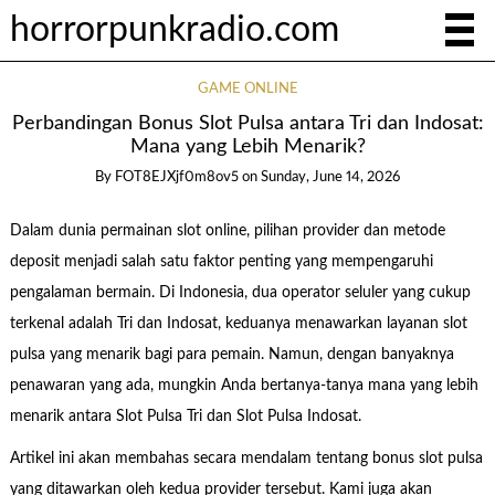
horrorpunkradio.com
GAME ONLINE
Perbandingan Bonus Slot Pulsa antara Tri dan Indosat:
Mana yang Lebih Menarik?
By
FOT8EJXjf0m8ov5
on
Sunday, June 14, 2026
Dalam dunia permainan slot online, pilihan provider dan metode
deposit menjadi salah satu faktor penting yang mempengaruhi
pengalaman bermain. Di Indonesia, dua operator seluler yang cukup
terkenal adalah Tri dan Indosat, keduanya menawarkan layanan slot
pulsa yang menarik bagi para pemain. Namun, dengan banyaknya
penawaran yang ada, mungkin Anda bertanya-tanya mana yang lebih
menarik antara Slot Pulsa Tri dan Slot Pulsa Indosat.
Artikel ini akan membahas secara mendalam tentang bonus slot pulsa
yang ditawarkan oleh kedua provider tersebut. Kami juga akan