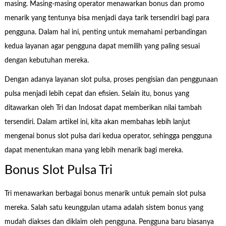
masing. Masing-masing operator menawarkan bonus dan promo
menarik yang tentunya bisa menjadi daya tarik tersendiri bagi para
pengguna. Dalam hal ini, penting untuk memahami perbandingan
kedua layanan agar pengguna dapat memilih yang paling sesuai
dengan kebutuhan mereka.
Dengan adanya layanan slot pulsa, proses pengisian dan penggunaan
pulsa menjadi lebih cepat dan efisien. Selain itu, bonus yang
ditawarkan oleh Tri dan Indosat dapat memberikan nilai tambah
tersendiri. Dalam artikel ini, kita akan membahas lebih lanjut
mengenai bonus slot pulsa dari kedua operator, sehingga pengguna
dapat menentukan mana yang lebih menarik bagi mereka.
Bonus Slot Pulsa Tri
Tri menawarkan berbagai bonus menarik untuk pemain slot pulsa
mereka. Salah satu keunggulan utama adalah sistem bonus yang
mudah diakses dan diklaim oleh pengguna. Pengguna baru biasanya