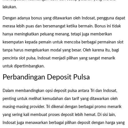
lakukan.
Dengan adanya bonus yang ditawarkan oleh Indosat, pengguna dapat
merasa lebih puas dan bersemangat ketika bermain. Bonus ini tidak
hanya meningkatkan peluang menang, tetapi juga memberikan
kesempatan kepada pemain untuk mencoba berbagai permainan slot
tanpa harus mengeluarkan modal yang besar. Oleh karena itu, bagi
pencinta slot pulsa, Indosat menjadi pilihan yang sangat menarik
untuk dipertimbangkan.
Perbandingan Deposit Pulsa
Dalam membandingkan opsi deposit pulsa antara Tri dan Indosat,
penting untuk melihat kemudahan dan tarif yang ditawarkan oleh
masing-masing provider. Tri dikenal dengan berbagai promo menarik
yang sering kali membuat proses deposit lebih hemat. Di sisi lain,
Indosat juga menawarkan berbagai pilihan deposit dengan harga yang