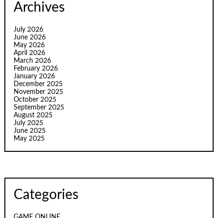
Archives
July 2026
June 2026
May 2026
April 2026
March 2026
February 2026
January 2026
December 2025
November 2025
October 2025
September 2025
August 2025
July 2025
June 2025
May 2025
Categories
GAME ONLINE