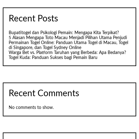
Recent Posts
Bupatitogel dan Psikologi Pemain: Mengapa Kita Terpikat?
5 Alasan Mengapa Toto Macau Menjadi Pilihan Utama Penjudi
Permainan Togel Online: Panduan Utama Togel di Macau, Togel
di Singapore, dan Togel Sydney Online
Warga Bet vs. Platform Taruhan yang Berbeda: Apa Bedanya?
Togel Kuda: Panduan Sukses bagi Pemain Baru
Recent Comments
No comments to show.