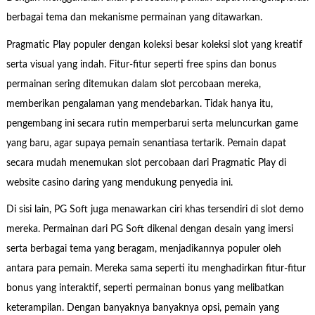
berbagai tema dan mekanisme permainan yang ditawarkan.
Pragmatic Play populer dengan koleksi besar koleksi slot yang kreatif
serta visual yang indah. Fitur-fitur seperti free spins dan bonus
permainan sering ditemukan dalam slot percobaan mereka,
memberikan pengalaman yang mendebarkan. Tidak hanya itu,
pengembang ini secara rutin memperbarui serta meluncurkan game
yang baru, agar supaya pemain senantiasa tertarik. Pemain dapat
secara mudah menemukan slot percobaan dari Pragmatic Play di
website casino daring yang mendukung penyedia ini.
Di sisi lain, PG Soft juga menawarkan ciri khas tersendiri di slot demo
mereka. Permainan dari PG Soft dikenal dengan desain yang imersi
serta berbagai tema yang beragam, menjadikannya populer oleh
antara para pemain. Mereka sama seperti itu menghadirkan fitur-fitur
bonus yang interaktif, seperti permainan bonus yang melibatkan
keterampilan. Dengan banyaknya banyaknya opsi, pemain yang