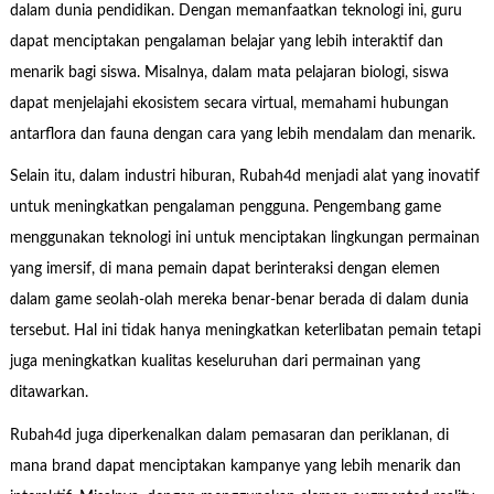
dalam dunia pendidikan. Dengan memanfaatkan teknologi ini, guru
dapat menciptakan pengalaman belajar yang lebih interaktif dan
menarik bagi siswa. Misalnya, dalam mata pelajaran biologi, siswa
dapat menjelajahi ekosistem secara virtual, memahami hubungan
antarflora dan fauna dengan cara yang lebih mendalam dan menarik.
Selain itu, dalam industri hiburan, Rubah4d menjadi alat yang inovatif
untuk meningkatkan pengalaman pengguna. Pengembang game
menggunakan teknologi ini untuk menciptakan lingkungan permainan
yang imersif, di mana pemain dapat berinteraksi dengan elemen
dalam game seolah-olah mereka benar-benar berada di dalam dunia
tersebut. Hal ini tidak hanya meningkatkan keterlibatan pemain tetapi
juga meningkatkan kualitas keseluruhan dari permainan yang
ditawarkan.
Rubah4d juga diperkenalkan dalam pemasaran dan periklanan, di
mana brand dapat menciptakan kampanye yang lebih menarik dan