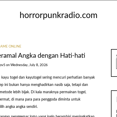
horrorpunkradio.com
AME ONLINE
eramal Angka dengan Hati-hati
ov5
on
Wednesday, July 8, 2026
a kayu togel dan kayutogel sering mencuri perhatian banyak
p ini bukan hanya menghadirkan nasib saja, tetapi dan
tode lebih bijak. Di kala maraknya permainan togel,
cermat, di mana para para penggoda diminta untuk
lih angka angka sendiri.
kalangan penggemar lotto yang ingin berambisi meningkatkan