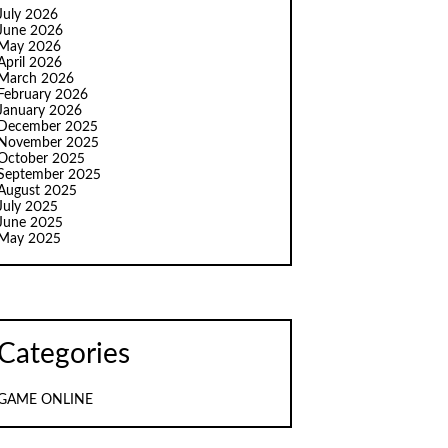
July 2026
June 2026
May 2026
April 2026
March 2026
February 2026
January 2026
December 2025
November 2025
October 2025
September 2025
August 2025
July 2025
June 2025
May 2025
Categories
GAME ONLINE