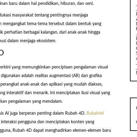
nan baru dalam hal pendidikan, hiburan, dan seni.
ukasi masyarakat tentang pentingnya menjaga
n mengangkat tema-tema tersebut dalam bentuk yang
perhatian berbagai kalangan, dari anak-anak hingga
usi dalam menjaga ekosistem.
4D
erkini yang memungkinkan penciptaan pengalaman visual
 digunakan adalah realitas augmentasi (AR) dan grafika
erangkat anak-anak dan aplikasi yang mudah diakses,
 interaktif dan menarik. Ini menciptakan ilusi visual yang
akan pengalaman yang mendalam.
sis AI juga berperan penting dalam Rubah 4D.
Rubah4d
s interaksi pengguna dan menciptakan konten yang
ngguna, Rubah 4D dapat menghadirkan elemen-elemen baru