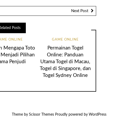
Next Post
Related Posts
AME ONLINE
GAME ONLINE
an Mengapa Toto
Permainan Togel
Menjadi Pilihan
Online: Panduan
ama Penjudi
Utama Togel di Macau,
Togel di Singapore, dan
Togel Sydney Online
Theme by
Scissor Themes
Proudly powered by
WordPress