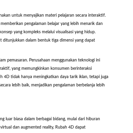
kan untuk menyajikan materi pelajaran secara interaktif.
 memberikan pengalaman belajar yang lebih menarik dan
onsep yang kompleks melalui visualisasi yang hidup.
at ditunjukkan dalam bentuk tiga dimensi yang dapat
alam pemasaran. Perusahaan menggunakan teknologi ini
eraktif, yang memungkinkan konsumen berinteraksi
 4D tidak hanya meningkatkan daya tarik iklan, tetapi juga
ara lebih baik, menjadikan pengalaman berbelanja lebih
luar biasa dalam berbagai bidang, mulai dari hiburan
virtual dan augmented reality, Rubah 4D dapat