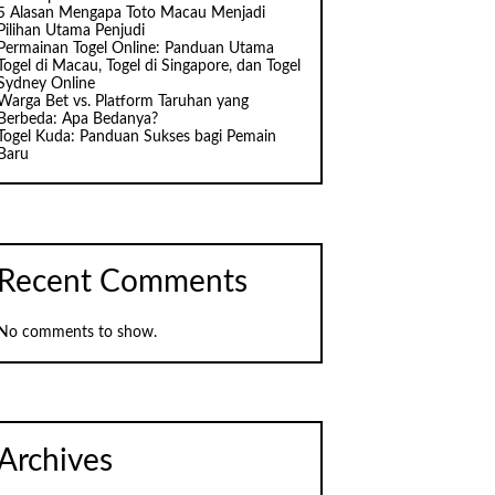
5 Alasan Mengapa Toto Macau Menjadi
Pilihan Utama Penjudi
Permainan Togel Online: Panduan Utama
Togel di Macau, Togel di Singapore, dan Togel
Sydney Online
Warga Bet vs. Platform Taruhan yang
Berbeda: Apa Bedanya?
Togel Kuda: Panduan Sukses bagi Pemain
Baru
Recent Comments
No comments to show.
Archives