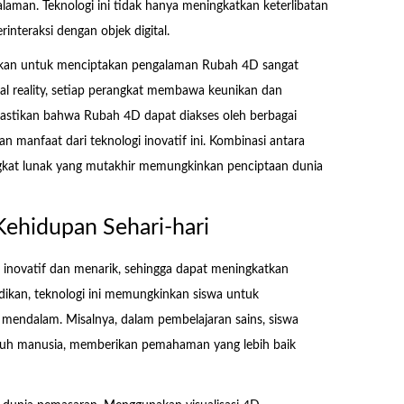
laman. Teknologi ini tidak hanya meningkatkan keterlibatan
nteraksi dengan objek digital.
nakan untuk menciptakan pengalaman Rubah 4D sangat
al reality, setiap perangkat membawa keunikan dan
tikan bahwa Rubah 4D dapat diakses oleh berbagai
 manfaat dari teknologi inovatif ini. Kombinasi antara
ngkat lunak yang mutakhir memungkinkan penciptaan dunia
ehidupan Sehari-hari
inovatif dan menarik, sehingga dapat meningkatkan
idikan, teknologi ini memungkinkan siswa untuk
h mendalam. Misalnya, dalam pembelajaran sains, siswa
ubuh manusia, memberikan pemahaman yang lebih baik