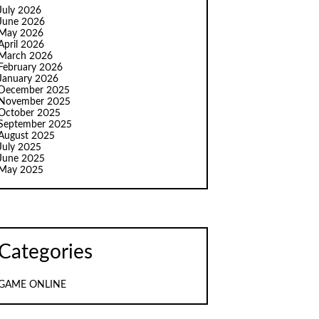
July 2026
June 2026
May 2026
April 2026
March 2026
February 2026
January 2026
December 2025
November 2025
October 2025
September 2025
August 2025
July 2025
June 2025
May 2025
Categories
GAME ONLINE