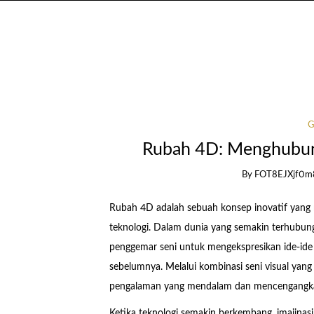
G
Rubah 4D: Menghubung
By
FOT8EJXjf0m
Rubah 4D adalah sebuah konsep inovatif yang 
teknologi. Dalam dunia yang semakin terhubung
penggemar seni untuk mengekspresikan ide-id
sebelumnya. Melalui kombinasi seni visual yan
pengalaman yang mendalam dan mencengangkan
Ketika teknologi semakin berkembang, imajinasi