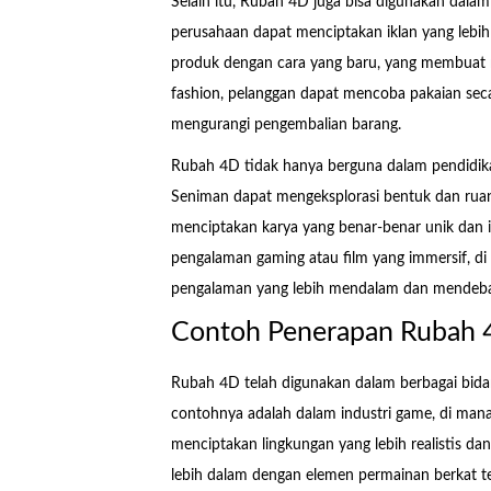
Selain itu, Rubah 4D juga bisa digunakan dala
perusahaan dapat menciptakan iklan yang lebi
produk dengan cara yang baru, yang membuat mer
fashion, pelanggan dapat mencoba pakaian sec
mengurangi pengembalian barang.
Rubah 4D tidak hanya berguna dalam pendidika
Seniman dapat mengeksplorasi bentuk dan rua
menciptakan karya yang benar-benar unik dan i
pengalaman gaming atau film yang immersif, di 
pengalaman yang lebih mendalam dan mendeba
Contoh Penerapan Rubah
Rubah 4D telah digunakan dalam berbagai bida
contohnya adalah dalam industri game, di m
menciptakan lingkungan yang lebih realistis d
lebih dalam dengan elemen permainan berkat te