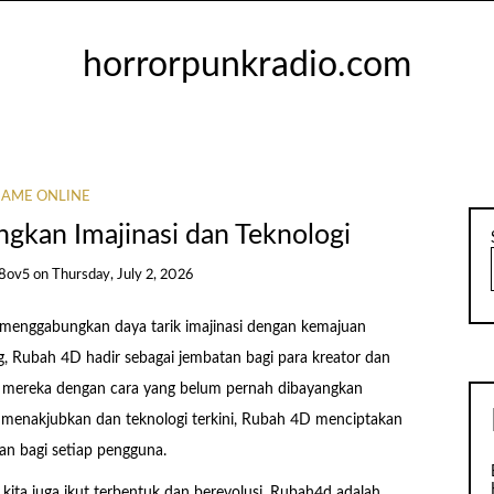
horrorpunkradio.com
AME ONLINE
kan Imajinasi dan Teknologi
8ov5
on
Thursday, July 2, 2026
menggabungkan daya tarik imajinasi dengan kemajuan
, Rubah 4D hadir sebagai jembatan bagi para kreator dan
e mereka dengan cara yang belum pernah dibayangkan
g menakjubkan dan teknologi terkini, Rubah 4D menciptakan
 bagi setiap pengguna.
 kita juga ikut terbentuk dan berevolusi. Rubah4d adalah