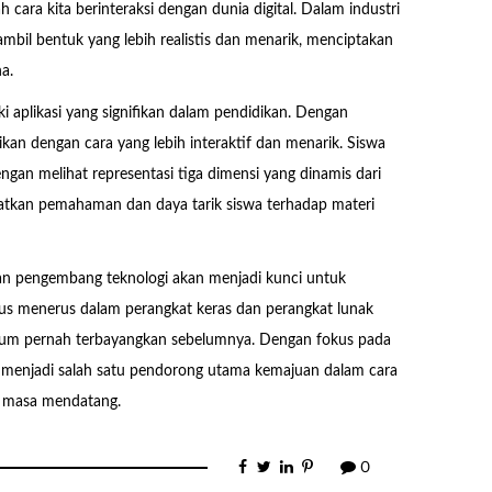
ara kita berinteraksi dengan dunia digital. Dalam industri
bil bentuk yang lebih realistis dan menarik, menciptakan
a.
i aplikasi yang signifikan dalam pendidikan. Dengan
jikan dengan cara yang lebih interaktif dan menarik. Siswa
 dengan melihat representasi tiga dimensi yang dinamis dari
katkan pemahaman dan daya tarik siswa terhadap materi
 dan pengembang teknologi akan menjadi kunci untuk
us menerus dalam perangkat keras dan perangkat lunak
elum pernah terbayangkan sebelumnya. Dengan fokus pada
i menjadi salah satu pendorong utama kemajuan dalam cara
di masa mendatang.
0