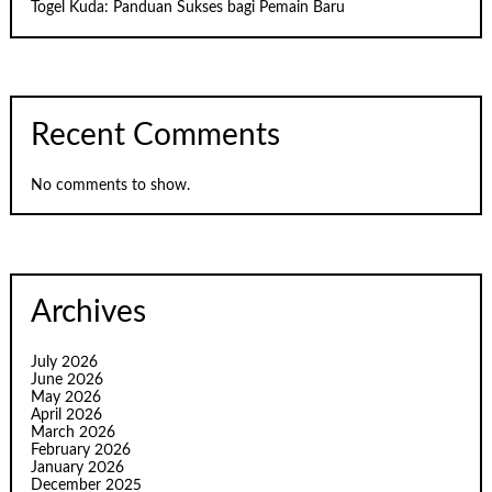
Togel Kuda: Panduan Sukses bagi Pemain Baru
Recent Comments
No comments to show.
Archives
July 2026
June 2026
May 2026
April 2026
March 2026
February 2026
January 2026
December 2025