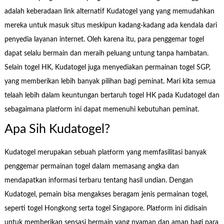
adalah keberadaan link alternatif Kudatogel yang yang memudahkan
mereka untuk masuk situs meskipun kadang-kadang ada kendala dari
penyedia layanan internet. Oleh karena itu, para penggemar togel
dapat selalu bermain dan meraih peluang untung tanpa hambatan.
Selain togel HK, Kudatogel juga menyediakan permainan togel SGP,
yang memberikan lebih banyak pilihan bagi peminat. Mari kita semua
telaah lebih dalam keuntungan bertaruh togel HK pada Kudatogel dan
sebagaimana platform ini dapat memenuhi kebutuhan peminat.
Apa Sih Kudatogel?
Kudatogel merupakan sebuah platform yang memfasilitasi banyak
penggemar permainan togel dalam memasang angka dan
mendapatkan informasi terbaru tentang hasil undian. Dengan
Kudatogel, pemain bisa mengakses beragam jenis permainan togel,
seperti togel Hongkong serta togel Singapore. Platform ini didisain
untuk memberikan sensasi bermain yang nyaman dan aman bagi para