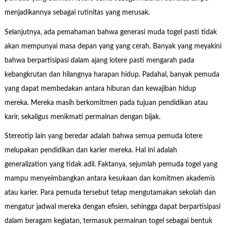
menjadikannya sebagai rutinitas yang merusak.
Selanjutnya, ada pemahaman bahwa generasi muda togel pasti tidak
akan mempunyai masa depan yang yang cerah. Banyak yang meyakini
bahwa berpartisipasi dalam ajang lotere pasti mengarah pada
kebangkrutan dan hilangnya harapan hidup. Padahal, banyak pemuda
yang dapat membedakan antara hiburan dan kewajiban hidup
mereka. Mereka masih berkomitmen pada tujuan pendidikan atau
karir, sekaligus menikmati permainan dengan bijak.
Stereotip lain yang beredar adalah bahwa semua pemuda lotere
melupakan pendidikan dan karier mereka. Hal ini adalah
generalization yang tidak adil. Faktanya, sejumlah pemuda togel yang
mampu menyeimbangkan antara kesukaan dan komitmen akademis
atau karier. Para pemuda tersebut tetap mengutamakan sekolah dan
mengatur jadwal mereka dengan efisien, sehingga dapat berpartisipasi
dalam beragam kegiatan, termasuk permainan togel sebagai bentuk