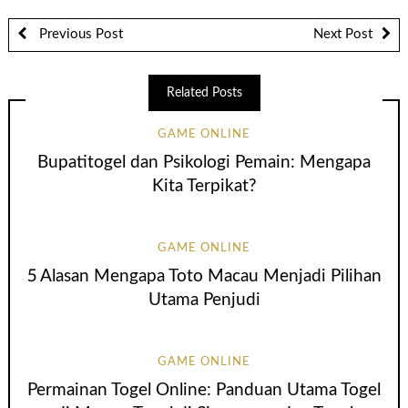
Previous Post
Next Post
Related Posts
GAME ONLINE
Bupatitogel dan Psikologi Pemain: Mengapa
Kita Terpikat?
GAME ONLINE
5 Alasan Mengapa Toto Macau Menjadi Pilihan
Utama Penjudi
GAME ONLINE
Permainan Togel Online: Panduan Utama Togel