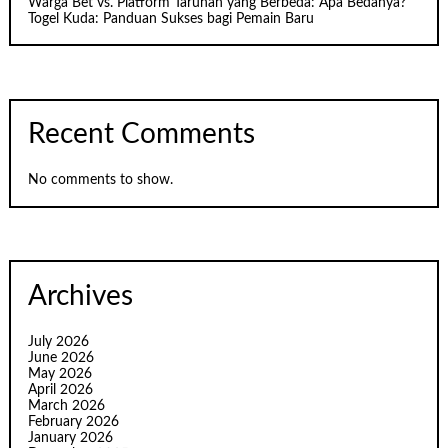
Warga Bet vs. Platform Taruhan yang Berbeda: Apa Bedanya?
Togel Kuda: Panduan Sukses bagi Pemain Baru
Recent Comments
No comments to show.
Archives
July 2026
June 2026
May 2026
April 2026
March 2026
February 2026
January 2026