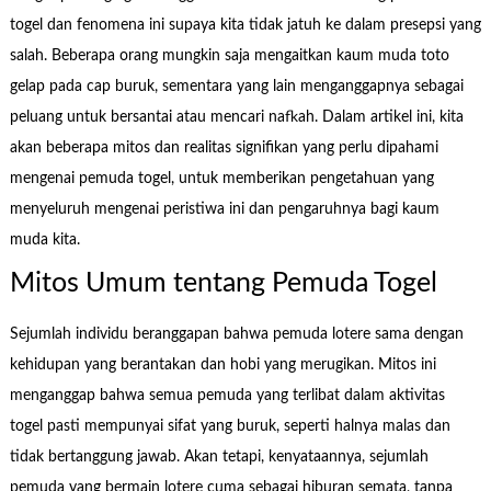
togel dan fenomena ini supaya kita tidak jatuh ke dalam presepsi yang
salah. Beberapa orang mungkin saja mengaitkan kaum muda toto
gelap pada cap buruk, sementara yang lain menganggapnya sebagai
peluang untuk bersantai atau mencari nafkah. Dalam artikel ini, kita
akan beberapa mitos dan realitas signifikan yang perlu dipahami
mengenai pemuda togel, untuk memberikan pengetahuan yang
menyeluruh mengenai peristiwa ini dan pengaruhnya bagi kaum
muda kita.
Mitos Umum tentang Pemuda Togel
Sejumlah individu beranggapan bahwa pemuda lotere sama dengan
kehidupan yang berantakan dan hobi yang merugikan. Mitos ini
menganggap bahwa semua pemuda yang terlibat dalam aktivitas
togel pasti mempunyai sifat yang buruk, seperti halnya malas dan
tidak bertanggung jawab. Akan tetapi, kenyataannya, sejumlah
pemuda yang bermain lotere cuma sebagai hiburan semata, tanpa