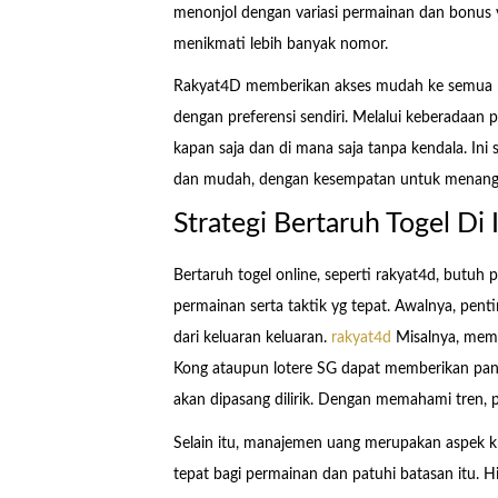
menonjol dengan variasi permainan dan bonus
menikmati lebih banyak nomor.
Rakyat4D memberikan akses mudah ke semua m
dengan preferensi sendiri. Melalui keberadaan 
kapan saja dan di mana saja tanpa kendala. In
dan mudah, dengan kesempatan untuk menang ya
Strategi Bertaruh Togel Di 
Bertaruh togel online, seperti rakyat4d, butu
permainan serta taktik yg tepat. Awalnya, pent
dari keluaran keluaran.
rakyat4d
Misalnya, memp
Kong ataupun lotere SG dapat memberikan pan
akan dipasang dilirik. Dengan memahami tren,
Selain itu, manajemen uang merupakan aspek kr
tepat bagi permainan dan patuhi batasan itu. H