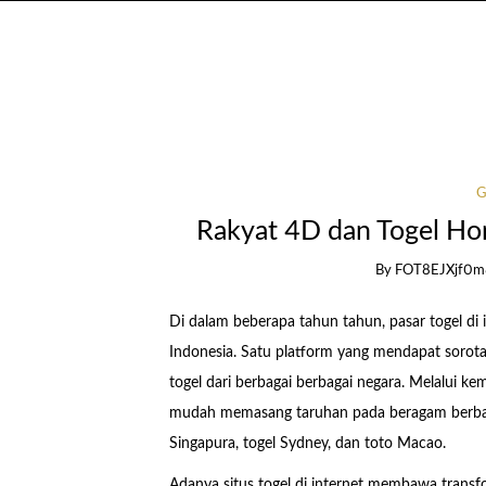
G
Rakyat 4D dan Togel Ho
By
FOT8EJXjf0m
Di dalam beberapa tahun tahun, pasar togel di 
Indonesia. Satu platform yang mendapat soro
togel dari berbagai berbagai negara. Melalui k
mudah memasang taruhan pada beragam berbagai 
Singapura, togel Sydney, dan toto Macao.
Adanya situs togel di internet membawa transf