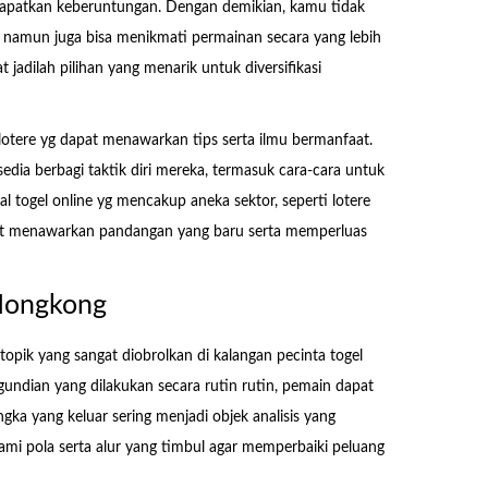
apatkan keberuntungan. Dengan demikian, kamu tidak
r, namun juga bisa menikmati permainan secara yang lebih
 jadilah pilihan yang menarik untuk diversifikasi
 lotere yg dapat menawarkan tips serta ilmu bermanfaat.
dia berbagi taktik diri mereka, termasuk cara-cara untuk
l togel online yg mencakup aneka sektor, seperti lotere
pat menawarkan pandangan yang baru serta memperluas
 Hongkong
topik yang sangat diobrolkan di kalangan pecinta togel
undian yang dilakukan secara rutin rutin, pemain dapat
gka yang keluar sering menjadi objek analisis yang
i pola serta alur yang timbul agar memperbaiki peluang