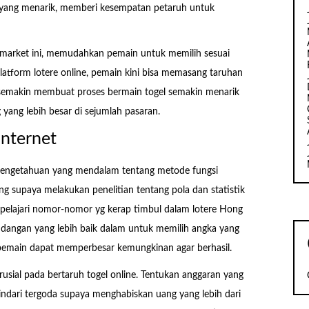
 yang menarik, memberi kesempatan petaruh untuk
arket ini, memudahkan pemain untuk memilih sesuai
platform lotere online, pemain kini bisa memasang taruhan
i semakin membuat proses bermain togel semakin menarik
ng lebih besar di sejumlah pasaran.
Internet
h pengetahuan yang mendalam tentang metode fungsi
ing supaya melakukan penelitian tentang pola dan statistik
elajari nomor-nomor yg kerap timbul dalam lotere Hong
dangan yang lebih baik dalam untuk memilih angka yang
 pemain dapat memperbesar kemungkinan agar berhasil.
usial pada bertaruh togel online. Tentukan anggaran yang
indari tergoda supaya menghabiskan uang yang lebih dari