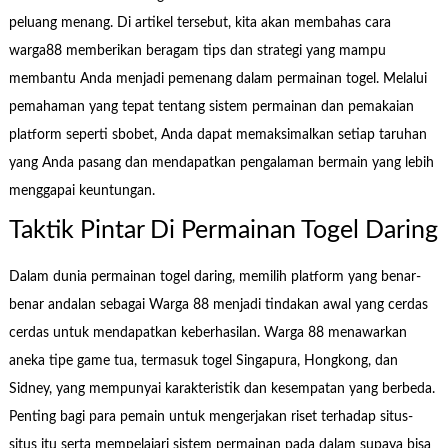
peluang menang. Di artikel tersebut, kita akan membahas cara
warga88 memberikan beragam tips dan strategi yang mampu
membantu Anda menjadi pemenang dalam permainan togel. Melalui
pemahaman yang tepat tentang sistem permainan dan pemakaian
platform seperti sbobet, Anda dapat memaksimalkan setiap taruhan
yang Anda pasang dan mendapatkan pengalaman bermain yang lebih
menggapai keuntungan.
Taktik Pintar Di Permainan Togel Daring
Dalam dunia permainan togel daring, memilih platform yang benar-
benar andalan sebagai Warga 88 menjadi tindakan awal yang cerdas
cerdas untuk mendapatkan keberhasilan. Warga 88 menawarkan
aneka tipe game tua, termasuk togel Singapura, Hongkong, dan
Sidney, yang mempunyai karakteristik dan kesempatan yang berbeda.
Penting bagi para pemain untuk mengerjakan riset terhadap situs-
situs itu serta mempelajari sistem permainan pada dalam supaya bisa