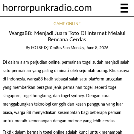
horrorpunkradio.com
GAME ONLINE
Warga88: Menjadi Juara Toto Di Internet Melalui
Rencana Cerdas
By
FOT8EJXjf0m8ov5
on
Monday, June 8, 2026
Di dalam alam perjudian online, permainan togel sudah menjadi salah
satu permainan yang paling diminati oleh sejumlah orang. Khususnya
di Indonesia, warga88 hadir sebagai salah satu platform unggulan
yang memberikan beragam jenis permainan togel, seperti togel
singapore, togel hongkong, dan togel sydney. Dengan cara
menggabungkan teknologi canggih dan kesan pengguna yang luar
biasa, warga 88 menyediakan kesempatan bagi beberapa pemain
untuk meraih kemenangan dengan metode yang lebih cerdas.
Taktik dalam bermain togel online adalah kunci untuk menambah