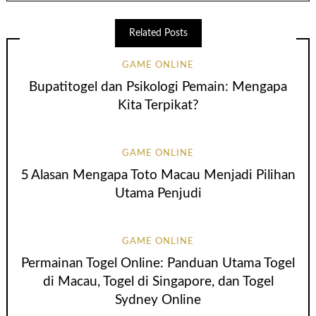
Related Posts
GAME ONLINE
Bupatitogel dan Psikologi Pemain: Mengapa
Kita Terpikat?
GAME ONLINE
5 Alasan Mengapa Toto Macau Menjadi Pilihan
Utama Penjudi
GAME ONLINE
Permainan Togel Online: Panduan Utama Togel
di Macau, Togel di Singapore, dan Togel
Sydney Online