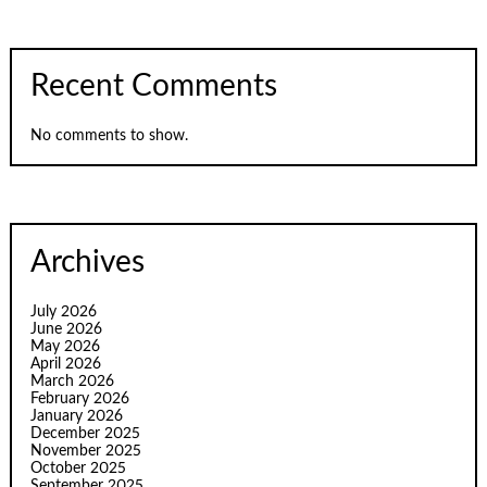
Recent Comments
No comments to show.
Archives
July 2026
June 2026
May 2026
April 2026
March 2026
February 2026
January 2026
December 2025
November 2025
October 2025
September 2025