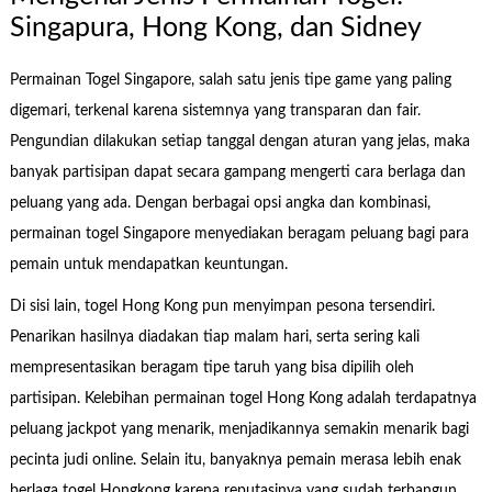
Singapura, Hong Kong, dan Sidney
Permainan Togel Singapore, salah satu jenis tipe game yang paling
digemari, terkenal karena sistemnya yang transparan dan fair.
Pengundian dilakukan setiap tanggal dengan aturan yang jelas, maka
banyak partisipan dapat secara gampang mengerti cara berlaga dan
peluang yang ada. Dengan berbagai opsi angka dan kombinasi,
permainan togel Singapore menyediakan beragam peluang bagi para
pemain untuk mendapatkan keuntungan.
Di sisi lain, togel Hong Kong pun menyimpan pesona tersendiri.
Penarikan hasilnya diadakan tiap malam hari, serta sering kali
mempresentasikan beragam tipe taruh yang bisa dipilih oleh
partisipan. Kelebihan permainan togel Hong Kong adalah terdapatnya
peluang jackpot yang menarik, menjadikannya semakin menarik bagi
pecinta judi online. Selain itu, banyaknya pemain merasa lebih enak
berlaga togel Hongkong karena reputasinya yang sudah terbangun